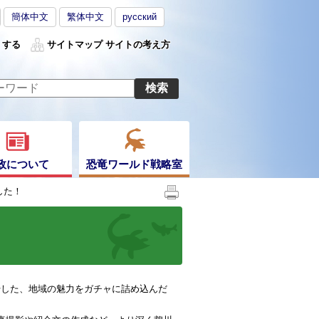
簡体中文
繁体中文
русский
くする
サイトマップ
サイトの考え方
政について
恐竜ワールド戦略室
した！
した、地域の魅力をガチャに詰め込んだ