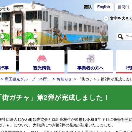
翻訳
English
한국어
文字を大き
行事
観光情報
事業者の方へ
行
商工観光グループ（本庁）
お知らせ
「街ガチャ」第2弾が完成しま
「街ガチャ」第2弾が完成しました！
社団法人むかわ町観光協会と鵡川高校生が連携し令和６年７月に発売を開始
ガチャ」について、大好評につき第2弾の発売が決定いたしました。