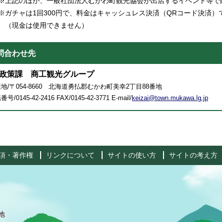
記のほか、一般社団法人むかわ町観光協会が出店するイベント等で
チャは1回300円で、料金はキャッシュレス決済（QRコード決済）
現金は使用できません）
問合わせ先
政策課 商工観光グループ
地/〒054-8660 北海道勇払郡むかわ町美幸2丁目88番地
号/0145-42-2416 FAX/0145-42-3771 E-mail/
keizai@town.mukawa.lg.jp
項・著作権
リンクについて
サイトの使い方
サイトの考え方
地