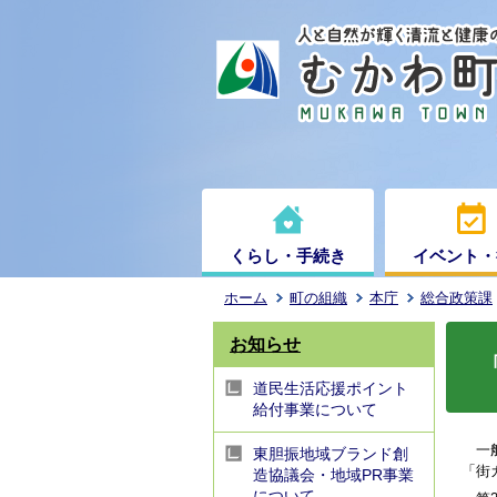
くらし・手続き
イベント・
ホーム
町の組織
本庁
総合政策課
お知らせ
道民生活応援ポイント
給付事業について
一般
東胆振地域ブランド創
「街
造協議会・地域PR事業
について