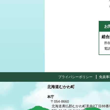
※上
※ガ
（
お
総合
所在
電話番
プライバシーポリシー
免責事
北海道むかわ町
本庁
〒054-8660
北海道勇払郡むかわ町美幸2丁目88番