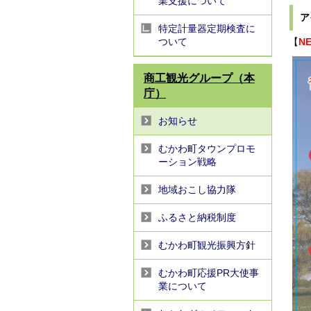
業支援について
ア
特定計量器定期検査に
ついて
【
N
商工観光グループ（本
庁）
お知らせ
むかわ町タウンプロモ
ーション戦略
地域おこし協力隊
ふるさと納税制度
むかわ町観光振興方針
むかわ町応援PR大使事
業について