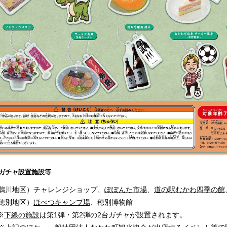
ガチャ設置施設等
川地区）チャレンジショップ、
ぽぽんた市場
、
道の駅むかわ四季の館
穂別地区）
ほべつキャンプ場
、穂別博物館
※
下線の施設
は第1弾・第2弾の2台ガチャが設置されます。