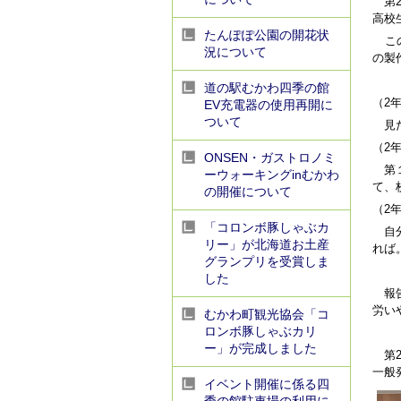
第2
高校
たんぽぽ公園の開花状
こ
況について
の製
道の駅むかわ四季の館
（2
EV充電器の使用再開に
ついて
見た
（2
ONSEN・ガストロノミ
第１
ーウォーキングinむかわ
て、
の開催について
（2
「コロンボ豚しゃぶカ
自分
リー」が北海道お土産
れば
グランプリを受賞しま
した
報告
労い
むかわ町観光協会「コ
ロンボ豚しゃぶカリ
ー」が完成しました
第2
一般
イベント開催に係る四