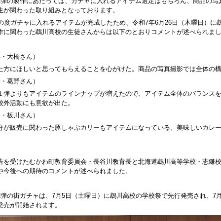
弾の製作にあたっては、ガチャに入れるアイテム選定はもちろん、商品の写
生が関わった取り組みとなっております。
の度ガチャに入れるアイテムが完成したため、令和7年6月26日（木曜日）に
作に関わった鵡川高校の生徒さんからは以下のとおりコメントが述べられま
年・大橋さん）
方にほしいと思ってもらえることを心がけた。商品の写真撮影では全体の構
年・葛野さん）
弾よりもアイテムのラインナップが増えたので、アイテム全体のバランスを
校外活動にも意欲が出た。
年・板川さん）
が販売に関わった豚しゃぶカリーもアイテムになっている。美味しいカレー
。
を受けたむかわ町教育委員会・長谷川教育長と北海道鵡川高等学校・志鎌校
や今後への期待のコメントが述べられました。
弾の街ガチャは、7月5日（土曜日）に鵡川高校の学校祭で先行発売され、7月
発売が開始されます。