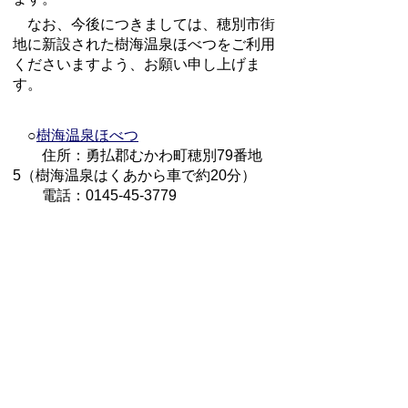
なお、今後につきましては、穂別市街
地に新設された樹海温泉ほべつをご利用
くださいますよう、お願い申し上げま
す。
○
樹海温泉ほべつ
住所：勇払郡むかわ町穂別79番地
5（樹海温泉はくあから車で約20分）
電話：0145-45-3779
【お問い合わせ】
○施設の閉館に関すること
むかわ町経済恐竜ワールド戦略室
電話：0145-45-2118
○施設の忘れ物、利用券・回数券等に
関すること
指定管理者 まちまかない株式会社
スクラム