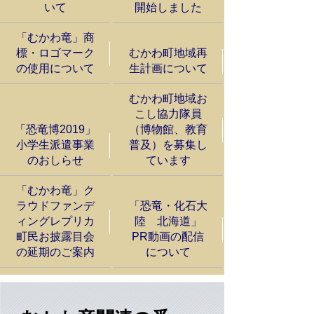
いて
開始しました
「むかわ竜」商
標・ロゴマーク
むかわ町地域再
の使用について
生計画について
むかわ町地域お
こし協力隊員
「恐竜博2019」
（博物館、教育
小学生派遣事業
普及）を募集し
のおしらせ
ています
「むかわ竜」ク
ラウドファンデ
「恐竜・化石大
ィングレプリカ
陸 北海道」
町民お披露目会
PR動画の配信
の延期のご案内
について