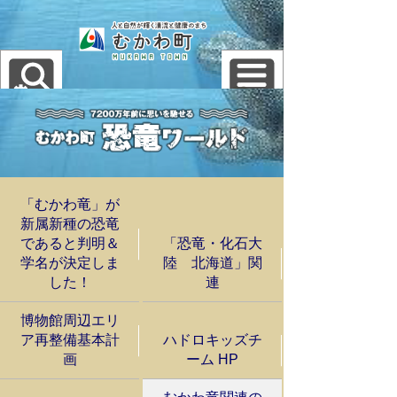
「むかわ竜」が
新属新種の恐竜
であると判明＆
「恐竜・化石大
学名が決定しま
陸 北海道」関
した！
連
博物館周辺エリ
ア再整備基本計
ハドロキッズチ
画
ーム HP