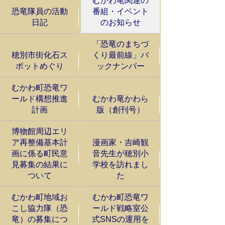
むかわ竜関連の
恐竜隊員の活動
番組・イベント
日記
のお知らせ
「恐竜のまちづ
穂別市街化石ス
くり最前線」バ
ポットめぐり
ックナンバー
むかわ町恐竜ワ
ールド構想推進
むかわ竜かわら
計画
版（創刊号）
博物館周辺エリ
ア再整備基本計
漫画家・吉崎観
画に係る町民意
音先生が穂別小
見募集の結果に
学校を訪れまし
ついて
た
むかわ町地域お
むかわ町恐竜ワ
こし協力隊（恐
ールド戦略室公
竜）の募集につ
式SNSの運用を