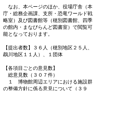
なお、本ページのほか、役場庁舎（本
庁・総務企画課、支所・恐竜ワールド戦
略室）及び図書館等（穂別図書館、四季
の館内・まなびらんど図書室）で閲覧可
能となっております。
【提出者数】３６人（穂別地区２５人、
鵡川地区１１人）、１団体
【各項目ごとの意見数】
総意見数（３０７件）
１ 博物館周辺エリアにおける施設群
の整備方針に係る意見について（３９
件）
２ 展示構成・ゾーニングに係る意見
について（３０件）
３ 土地利用計画（案）に係る意見に
ついて
（１）A案について（３１件）
（２）B案について（２３件）