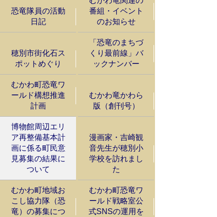
むかわ竜関連の
恐竜隊員の活動
番組・イベント
日記
のお知らせ
「恐竜のまちづ
穂別市街化石ス
くり最前線」バ
ポットめぐり
ックナンバー
むかわ町恐竜ワ
ールド構想推進
むかわ竜かわら
計画
版（創刊号）
博物館周辺エリ
ア再整備基本計
漫画家・吉崎観
画に係る町民意
音先生が穂別小
見募集の結果に
学校を訪れまし
ついて
た
むかわ町地域お
むかわ町恐竜ワ
こし協力隊（恐
ールド戦略室公
竜）の募集につ
式SNSの運用を