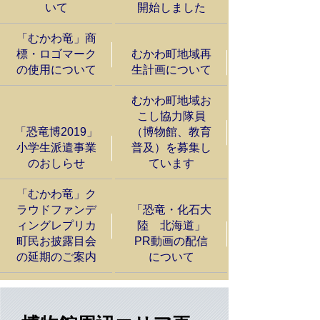
いて
開始しました
「むかわ竜」商
標・ロゴマーク
むかわ町地域再
の使用について
生計画について
むかわ町地域お
こし協力隊員
「恐竜博2019」
（博物館、教育
小学生派遣事業
普及）を募集し
のおしらせ
ています
「むかわ竜」ク
ラウドファンデ
「恐竜・化石大
ィングレプリカ
陸 北海道」
町民お披露目会
PR動画の配信
の延期のご案内
について