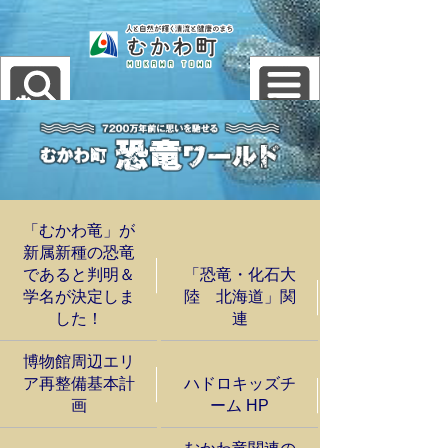
「むかわ竜」が
新属新種の恐竜
であると判明＆
「恐竜・化石大
学名が決定しま
陸 北海道」関
した！
連
博物館周辺エリ
ア再整備基本計
ハドロキッズチ
画
ーム HP