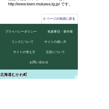
http://www.town.mukawa.lg.jp/ です。
ページの先頭に戻る
プライバシーポリシー
免責事項・著作権
リンクについて
サイトの使い方
サイトの考え方
広告について
お問い合わせ
北海道むかわ町
本庁
〒054-8660
北海道勇払郡むかわ町美幸2丁目88番地
TEL 0145-42-2411(代)
FAX 0145-42-2711