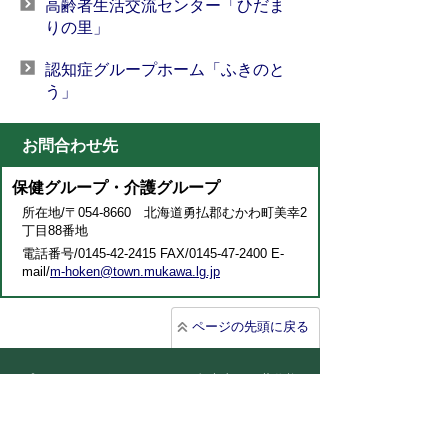
高齢者生活交流センター「ひだま
りの里」
認知症グループホーム「ふきのと
う」
お問合わせ先
保健グループ・介護グループ
所在地/〒054-8660 北海道勇払郡むかわ町美幸2
丁目88番地
電話番号/0145-42-2415 FAX/0145-47-2400 E-
mail/
m-hoken@town.mukawa.lg.jp
ページの先頭に戻る
プライバシーポリシー
免責事項・著作権
リンクについて
サイトの使い方