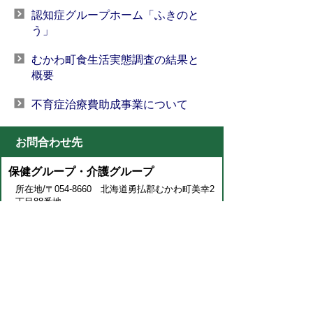
認知症グループホーム「ふきのと
う」
むかわ町食生活実態調査の結果と
概要
不育症治療費助成事業について
お問合わせ先
保健グループ・介護グループ
所在地/〒054-8660 北海道勇払郡むかわ町美幸2
丁目88番地
電話番号/0145-42-2415 FAX/0145-47-2400 E-
mail/
m-hoken@town.mukawa.lg.jp
ページの先頭に戻る
プライバシーポリシー
免責事項・著作権