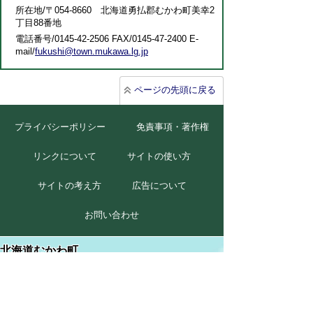
所在地/〒054-8660 北海道勇払郡むかわ町美幸2
丁目88番地
電話番号/0145-42-2506 FAX/0145-47-2400 E-
mail/
fukushi@town.mukawa.lg.jp
ページの先頭に戻る
プライバシーポリシー
免責事項・著作権
リンクについて
サイトの使い方
サイトの考え方
広告について
お問い合わせ
北海道むかわ町
本庁
〒054-8660
北海道勇払郡むかわ町美幸2丁目88番地