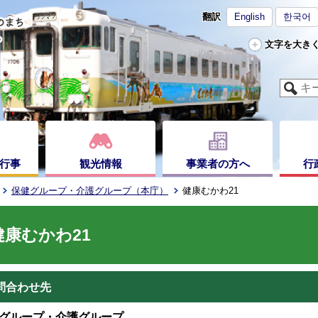
翻訳
English
한국어
文字を大き
行事
観光情報
事業者の方へ
行
保健グループ・介護グループ（本庁）
健康むかわ21
健康むかわ21
問合わせ先
グループ・介護グループ