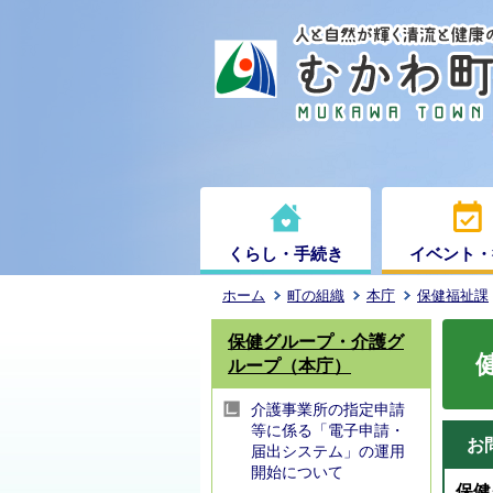
くらし・手続き
イベント・
ホーム
町の組織
本庁
保健福祉課
保健グループ・介護グ
ループ（本庁）
介護事業所の指定申請
等に係る「電子申請・
お
届出システム」の運用
開始について
保健