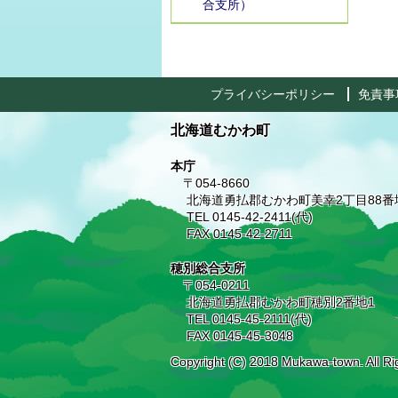
合支所）
プライバシーポリシー
免責事
北海道むかわ町
本庁
〒054-8660
北海道勇払郡むかわ町美幸2丁目88番
TEL 0145-42-2411(代)
FAX 0145-42-2711
穂別総合支所
〒054-0211
北海道勇払郡むかわ町穂別2番地1
TEL 0145-45-2111(代)
FAX 0145-45-3048
Copyright (C) 2018 Mukawa-town. All Ri