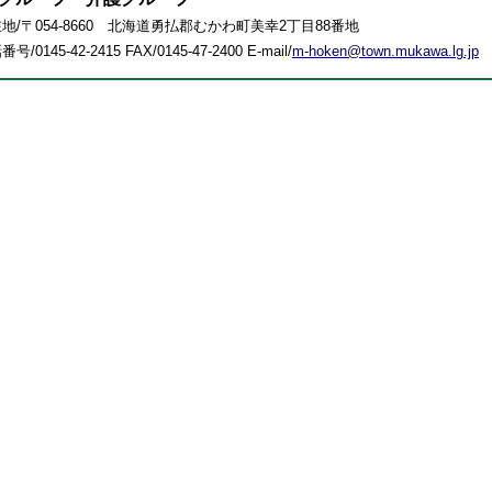
地/〒054-8660 北海道勇払郡むかわ町美幸2丁目88番地
号/0145-42-2415 FAX/0145-47-2400 E-mail/
m-hoken@town.mukawa.lg.jp