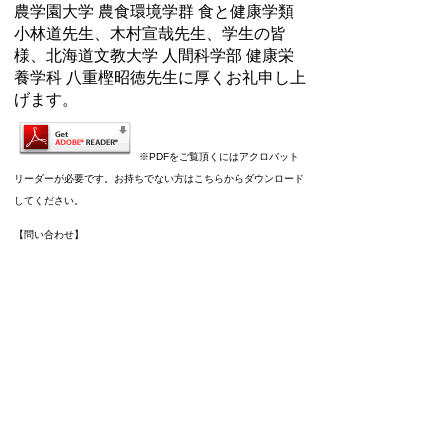
農学園大学 農食環境学群 食と健康学類
小林道先生、木村宣哉先生、学生の皆
様、北海道文教大学 人間科学部 健康栄
養学科 八重樫昭徳先生に厚くお礼申し上
げます。
※PDFをご覧頂くにはアクロバット
リーダーが必要です。お持ちでない方はこちらからダウンロード
してください。
【問い合わせ】
【本庁】保健グループ 0145-42-2415
【支所】健康グループ 0145-45-3326
お問合わせ先
保健グループ・介護グループ
所在地/〒054-8660 北海道勇払郡むかわ町美幸2
丁目88番地
電話番号/0145-42-2415 FAX/0145-47-2400 E-