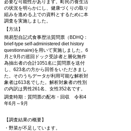
必要な可能性があります。町民の食生活
の状況を明らかにし、健康づくりの取り
組みを進める上での資料とするために本
調査を実施しました。
【方法】
簡易型自記式食事歴法質問票（BDHQ：
brief-type self-administered diet history
questionnaire)を用いて実施しました。6
月と9月の巡回ドック受診者と層化無作
為抽出者の合計1051名に質問票を送付
し、623名の方から回答をいただきまし
た。そのうちデータが利用可能な解析対
象者は613名でした。解析対象者の性別
の内訳は男性261名、女性352名です。
調査時期：質問票の配布・回収 令和4
年6月～9月
【調査結果の概要】
・野菜が不足しています。