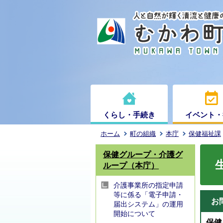
くらし・手続き
イベント・
ホーム
町の組織
本庁
保健福祉課
保健グループ・介護グ
ループ（本庁）
介護事業所の指定申請
等に係る「電子申請・
お
届出システム」の運用
開始について
保健