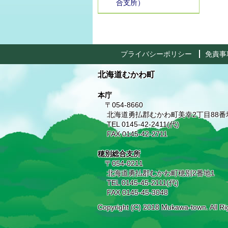
合支所）
プライバシーポリシー
免責事
北海道むかわ町
本庁
〒054-8660
北海道勇払郡むかわ町美幸2丁目88番
TEL 0145-42-2411(代)
FAX 0145-42-2711
穂別総合支所
〒054-0211
北海道勇払郡むかわ町穂別2番地1
TEL 0145-45-2111(代)
FAX 0145-45-3048
Copyright (C) 2018 Mukawa-town. All Ri