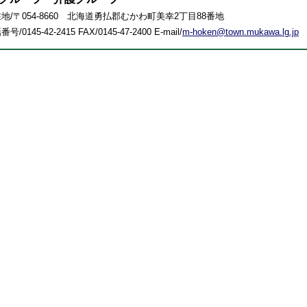
地/〒054-8660 北海道勇払郡むかわ町美幸2丁目88番地
号/0145-42-2415 FAX/0145-47-2400 E-mail/
m-hoken@town.mukawa.lg.jp