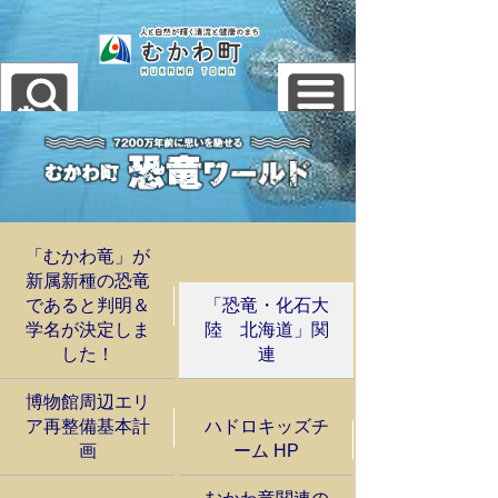
「むかわ竜」が
新属新種の恐竜
であると判明＆
「恐竜・化石大
学名が決定しま
陸 北海道」関
した！
連
博物館周辺エリ
ア再整備基本計
ハドロキッズチ
画
ーム HP