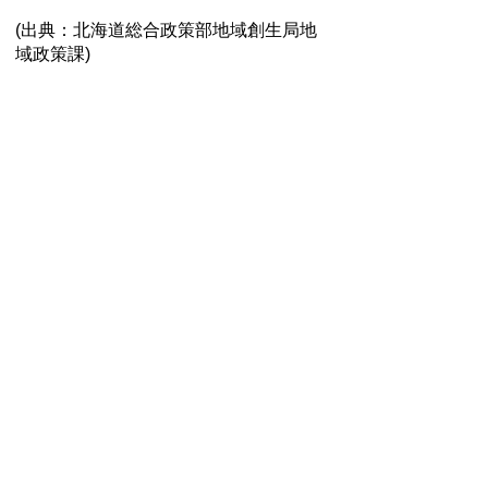
(出典：北海道総合政策部地域創生局地
域政策課)
北海道では「みんなで創ろう！ほっか
いどう恐竜・化石大図鑑！！」と題し、
2021年7月17日～8月22日までの期間で
「北海道の恐竜・化石」をテーマとした
「図鑑」の募集を行ったところ、全国各
地から203作品が集まりました。
カムイサウルスやホベツアラキリュウ
をはじめ、むかわ町穂別博物館にゆかり
のある化石たちもたくさん応募されまし
た。どの作品も力作ぞろいですので、以
下のリンクから
ぜひご覧ください。
→
【北海道庁地域政策課ウェブページ】