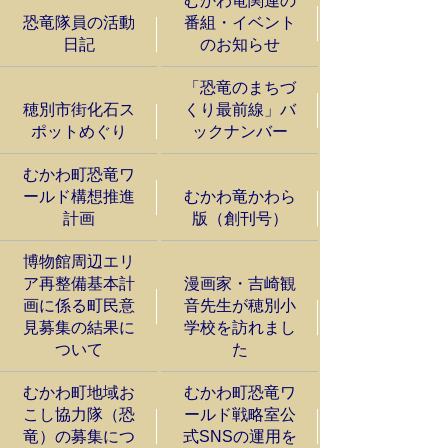
むかわ竜関連の
恐竜隊員の活動
番組・イベント
日記
のお知らせ
「恐竜のまちづ
穂別市街化石ス
くり最前線」バ
ポットめぐり
ックナンバー
むかわ町恐竜ワ
ールド構想推進
むかわ竜かわら
計画
版（創刊号）
博物館周辺エリ
ア再整備基本計
漫画家・吉崎観
画に係る町民意
音先生が穂別小
見募集の結果に
学校を訪れまし
ついて
た
むかわ町地域お
むかわ町恐竜ワ
こし協力隊（恐
ールド戦略室公
竜）の募集につ
式SNSの運用を