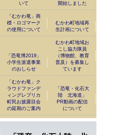
いて
開始しました
「むかわ竜」商
標・ロゴマーク
むかわ町地域再
の使用について
生計画について
むかわ町地域お
こし協力隊員
「恐竜博2019」
（博物館、教育
小学生派遣事業
普及）を募集し
のおしらせ
ています
「むかわ竜」ク
ラウドファンデ
「恐竜・化石大
ィングレプリカ
陸 北海道」
町民お披露目会
PR動画の配信
の延期のご案内
について