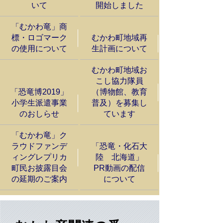
いて
開始しました
「むかわ竜」商
標・ロゴマーク
むかわ町地域再
の使用について
生計画について
むかわ町地域お
こし協力隊員
「恐竜博2019」
（博物館、教育
小学生派遣事業
普及）を募集し
のおしらせ
ています
「むかわ竜」ク
ラウドファンデ
「恐竜・化石大
ィングレプリカ
陸 北海道」
町民お披露目会
PR動画の配信
の延期のご案内
について