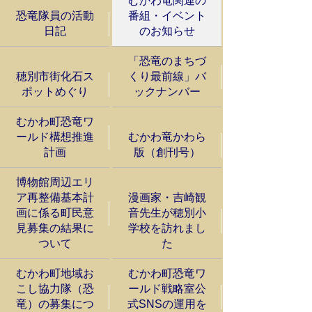
むかわ竜関連の
恐竜隊員の活動
番組・イベント
日記
のお知らせ
「恐竜のまちづ
穂別市街化石ス
くり最前線」バ
ポットめぐり
ックナンバー
むかわ町恐竜ワ
ールド構想推進
むかわ竜かわら
計画
版（創刊号）
博物館周辺エリ
ア再整備基本計
漫画家・吉崎観
画に係る町民意
音先生が穂別小
見募集の結果に
学校を訪れまし
ついて
た
むかわ町地域お
むかわ町恐竜ワ
こし協力隊（恐
ールド戦略室公
竜）の募集につ
式SNSの運用を