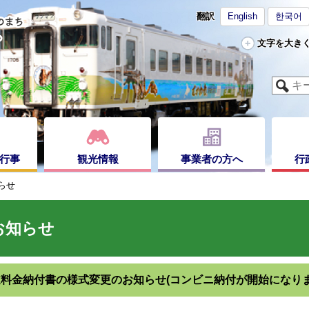
翻訳
English
한국어
文字を大き
行事
観光情報
事業者の方へ
行
らせ
お知らせ
料金納付書の様式変更のお知らせ(コンビニ納付が開始になりま