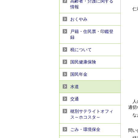
高齢者・介護に関する
情報
仁
令和
おくやみ
令和
戸籍・住民票・印鑑登
令和
録
令和
令和
税について
令和
国民健康保険
令和
令和
国民年金
令和
令和
水道
交通
人の
適切
穂別サテライトオフィ
なお
ス～ホコスタ～
ごみ・環境保全
問い