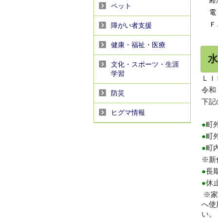
経済
ペット
電 話
ＦＡＸ
障がい者支援
健康・福祉・医療
文化・スポーツ・生涯
学習
ＬＩ
令和
防災
下記
ヒグマ情報
●
町
●
町
●
町
※新
●
長
●
休
※
家
へ使
い。