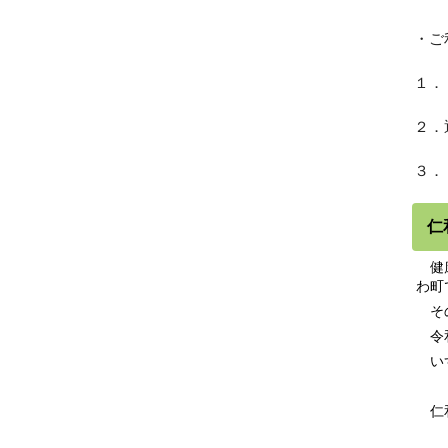
・ご
１．
２．
３．
仁
健康
わ町
その
令和
いず
仁
令和