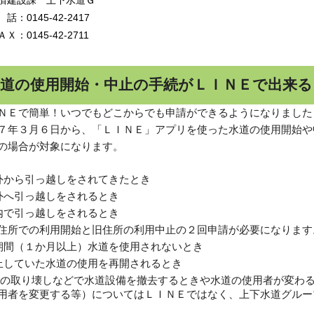
建設課 上下水道Ｇ
：0145-42-2417
：0145-42-2711
水道の使用開始・中止の手続がＬＩＮＥで出来
ＮＥで簡単！いつでもどこからでも申請ができるようになりました
７年３月６日から、「ＬＩＮＥ」アプリを使った水道の使用開始や
の場合が対象になります。
外から引っ越しをされてきたとき
外へ引っ越しをされるとき
内で引っ越しをされるとき
住所での利用開始と旧住所の利用中止の２回申請が必要になります
期間（１か月以上）水道を使用されないとき
止していた水道の使用を再開されるとき
の取り壊しなどで水道設備を撤去するときや
水道の使用者が変わ
用者を変更する等）についてはＬＩＮＥではなく、上下水道グルー