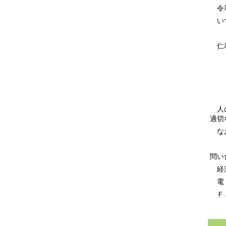
令和
いず
仁
１０
８
７
人の
適切
なお
問い
経済
電 話
ＦＡＸ