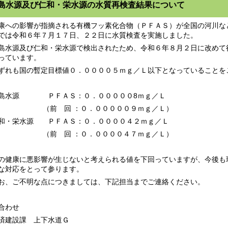
島水源及び仁和・栄水源の水質再検査結果について
への影響が指摘される有機フッ素化合物（ＰＦＡＳ）が全国の河川な
では令和６年７月１７日、２２日に水質検査を実施しました。
水源及び仁和・栄水源で検出されたため、令和６年８月２日に改めて
っています。
れも国の暫定目標値０．００００５ｍｇ／Ｌ以下となっていることを
島水源 ＰＦＡＳ：０．０００００8ｍｇ／Ｌ
前 回 ：０．０００００９ｍｇ／Ｌ）
・栄水源 ＰＦＡＳ：０．００００４２ｍｇ／Ｌ
前 回 ：０．００００４７ｍｇ／Ｌ）
健康に悪影響が生じないと考えられる値を下回っていますが、今後も
な対応をとって参ります。
、ご不明な点につきましては、下記担当までご連絡ください。
合わせ
建設課 上下水道Ｇ