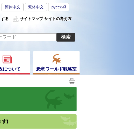
簡体中文
繁体中文
русский
くする
サイトマップ
サイトの考え方
政について
恐竜ワールド戦略室
す)