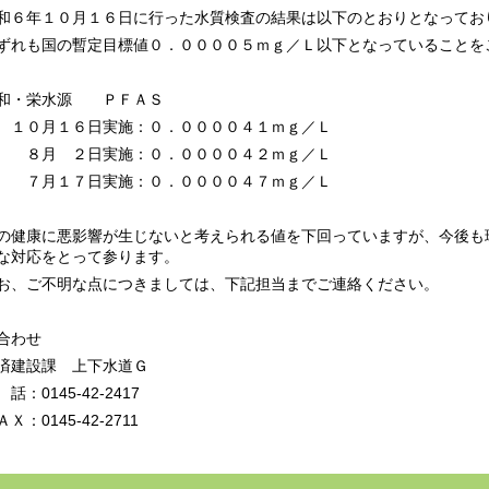
６年１０月１６日に行った水質検査の結果は以下のとおりとなってお
れも国の暫定目標値０．００００５ｍｇ／Ｌ以下となっていることを
和・栄水源 ＰＦＡＳ
月１６日実施：０．００００４１ｍｇ／Ｌ
月 ２日実施：０．００００４２ｍｇ／Ｌ
月１７日実施：０．００００４７ｍｇ／Ｌ
健康に悪影響が生じないと考えられる値を下回っていますが、今後も
な対応をとって参ります。
、ご不明な点につきましては、下記担当までご連絡ください。
合わせ
建設課 上下水道Ｇ
：0145-42-2417
：0145-42-2711