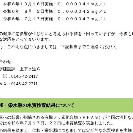
６年１０月１６日実施：０．００００４１ｍｇ／Ｌ
６年 ８月 ２日実施：０．００００４２ｍｇ／Ｌ
６年 ７月１７日実施：０．００００４７ｍｇ／Ｌ
健康に悪影響が生じないと考えられる値を下回っていますが、今後も
な対応をとってまいります。
、ご不明な点につきましては、下記担当までご連絡ください。
合わせ
建設課 上下水道Ｇ
：0145-42-2417
：0145-42-2711
和・栄水源の水質検査結果について
への影響が指摘される有機フッ素化合物（ＰＦＡＳ）が全国の河川な
では令和６年７月１７日、２２日に水質検査を実施しました。
結果を踏まえ、仁和・栄水源につきましては定期的な水質検査を実施