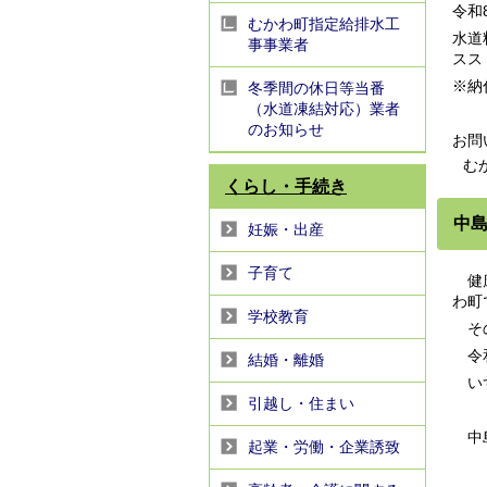
令和
むかわ町指定給排水工
水道
事事業者
スス
※納
冬季間の休日等当番
（水道凍結対応）業者
のお知らせ
お問
むか
くらし・手続き
中
妊娠・出産
子育て
健康
わ町
学校教育
その
令和
結婚・離婚
いず
引越し・住まい
中
起業・労働・企業誘致
令