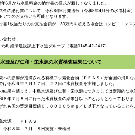
8年6月から水道料金の納付書の様式が新しくなりました。
料金の納付書について、令和8年6月発送分（令和8年4月分の水道料金
トアでのお支払いも可能となります。
付書1枚当たりのお支払金額が、30万円を超える場合はコンビニエンス
い合わせ
わ町経済建設課上下水道グループ（電話0145-42-2417）
島水源及び仁和・栄水源の水質検査結果について
への影響が指摘される有機フッ素化合物（ＰＦＡＳ）が全国の河川な
では令和６年７月１７日、２２日に水質検査を実施しました。
結果を踏まえ、中島水源及び仁和・栄水源につきましては定期的な水
８年７月８日に行った水質検査の結果は以下のとおりとなっておりま
れも国の暫定目標値０．００００５ｍｇ／Ｌ以下となっていることを
島水源 ＰＦＡＳ
和８年 ７月 ８日実施：未検出