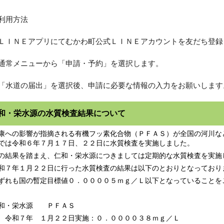
利用方法
ＬＩＮＥアプリにてむかわ町公式ＬＩＮＥアカウントを友だち登録
通常メニューから「申請・予約」を選択します。
「水道の届出」を選択後、申請に必要な情報の入力をお願いします
和・栄水源の水質検査結果について
への影響が指摘される有機フッ素化合物（ＰＦＡＳ）が全国の河川な
では令和６年７月１７日、２２日に水質検査を実施しました。
結果を踏まえ、仁和・栄水源につきましては定期的な水質検査を実施
７年１月２２日に行った水質検査の結果は以下のとおりとなっており
れも国の暫定目標値０．００００５ｍｇ／Ｌ以下となっていることを
和・栄水源 ＰＦＡＳ
７年 １月２２日実施：０．００００３８ｍｇ／Ｌ