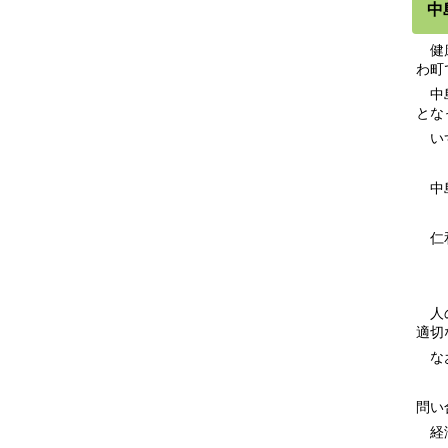
中
健康
わ町
中島
とな
いず
中
（
仁和
（
人の
適切
なお
問い
経済