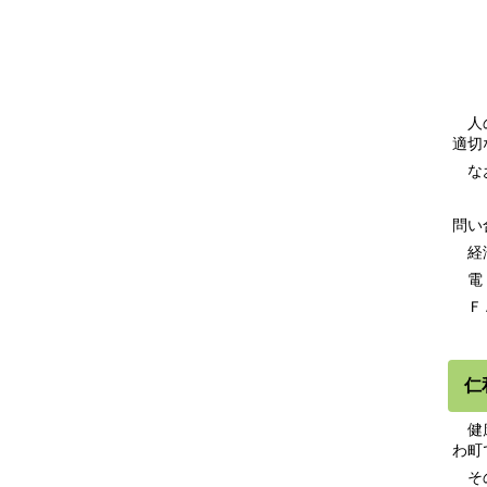
令和
令和
令和
人の
適切
なお
問い
経済
電 話
ＦＡＸ
仁
健康
わ町
その