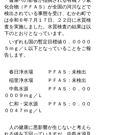
健康への影響が指摘される有機フッ素
化合物（ＰＦＡＳ）が全国の河川などで
検出されている事態を受け、むかわ町で
は令和６年７月１７日、２２日に水質検
査を実施しました。水質検査の結果は以
下のとおりとなっています。
いずれも国の暫定目標値０．００００
５ｍｇ／Ｌ以下となっていることをご報
告します。
春日浄水場 ＰＦＡＳ：未検出
稲里浄水場 ＰＦＡＳ：未検出
中島水源 ＰＦＡＳ：０．００
０００９ｍｇ／Ｌ
仁和・栄水源 ＰＦＡＳ：０．００
００４７ｍｇ／Ｌ
人の健康に悪影響が生じないと考えら
れる値を下回っていますが、中島水源及