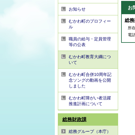
お
お知らせ
総務
むかわ町のプロフィー
ル
所在
電話番
職員の給与・定員管理
等の公表
むかわ町教育大綱につ
いて
むかわ町合併10周年記
念ソングの動画を公開
しました
むかわ町障がい者活躍
推進計画について
総務財政課
総務グループ（本庁）