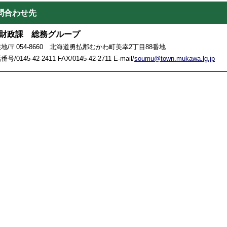
問合わせ先
財政課 総務グループ
地/〒054-8660 北海道勇払郡むかわ町美幸2丁目88番地
号/0145-42-2411 FAX/0145-42-2711 E-mail/
soumu@town.mukawa.lg.jp