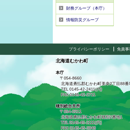
財務グループ（本庁）
情報防災グループ
プライバシーポリシー
免責事
北海道むかわ町
本庁
〒054-8660
北海道勇払郡むかわ町美幸2丁目88番
TEL 0145-42-2411(代)
FAX 0145-42-2711
穂別総合支所
〒054-0211
北海道勇払郡むかわ町穂別2番地1
TEL 0145-45-2111(代)
FAX 0145-45-3048