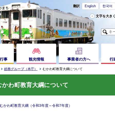
翻訳
English
한국어
文字を大き
行事
観光情報
事業者の方へ
行
総務グループ（本庁）
むかわ町教育大綱について
むかわ町教育大綱について
むかわ町教育大綱（令和3年度～令和7年度）