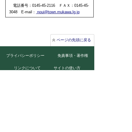
電話番号：0145-45-2116
ＦＡＸ：0145-45-
3048
E-mail：
noui@town.mukawa.lg.jp
ページの先頭に戻る
プライバシーポリシー
免責事項・著作権
リンクについて
サイトの使い方
サイトの考え方
広告について
お問い合わせ
北海道むかわ町
本庁
〒054-8660