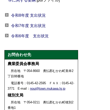
準に関する要綱
[pdfファイル]
令和8年度 支出状況
令和7年度 支出状況
令和6年度 支出状況
お問合わせ先
農業委員会事務局
所在地 〒054-8660 勇払郡むかわ町美幸2
丁目88番地
電話番号：0145-42-2595
ＦＡＸ：0145-42-
3771
E-mail：
noui@town.mukawa.lg.jp
穂別支局
所在地 〒054-0211 勇払郡むかわ町穂別2
番地1