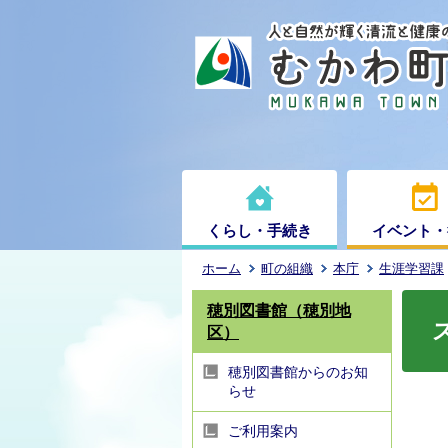
くらし・手続き
イベント・
ホーム
町の組織
本庁
生涯学習課
穂別図書館（穂別地
区）
穂別図書館からのお知
らせ
ご利用案内