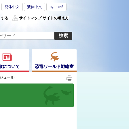
簡体中文
繁体中文
русский
くする
サイトマップ
サイトの考え方
政について
恐竜ワールド戦略室
ジュール