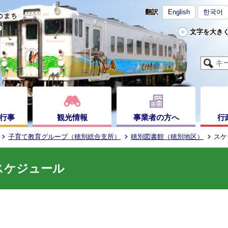
翻訳
English
한국어
文字を大き
行事
観光情報
事業者の方へ
行
子育て教育グループ（穂別総合支所）
穂別図書館（穂別地区）
スケ
スケジュール