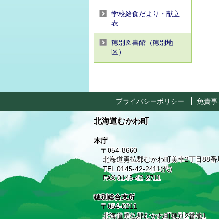
学校給食だより・献立
表
穂別図書館（穂別地
区）
プライバシーポリシー
免責事
北海道むかわ町
本庁
〒054-8660
北海道勇払郡むかわ町美幸2丁目88番
TEL 0145-42-2411(代)
FAX 0145-42-2711
穂別総合支所
〒054-0211
北海道勇払郡むかわ町穂別2番地1