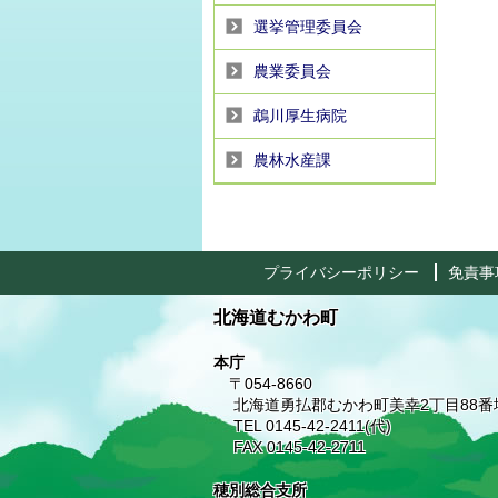
選挙管理委員会
農業委員会
鵡川厚生病院
農林水産課
プライバシーポリシー
免責事
北海道むかわ町
本庁
〒054-8660
北海道勇払郡むかわ町美幸2丁目88番
TEL 0145-42-2411(代)
FAX 0145-42-2711
穂別総合支所