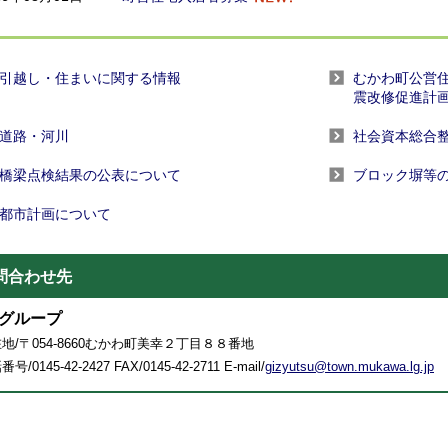
引越し・住まいに関する情報
むかわ町公営住
震改修促進計
道路・河川
社会資本総合
橋梁点検結果の公表について
ブロック塀等
都市計画について
問合わせ先
グループ
地/〒054-8660むかわ町美幸２丁目８８番地
号/0145-42-2427 FAX/0145-42-2711 E-mail/
gizyutsu@town.mukawa.lg.jp