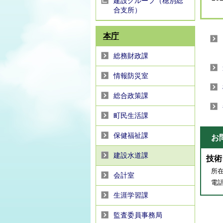
建設グループ（穂別総
合支所）
本庁
総務財政課
情報防災室
総合政策課
町民生活課
保健福祉課
お
建設水道課
技術
所在
会計室
電話番
生涯学習課
監査委員事務局