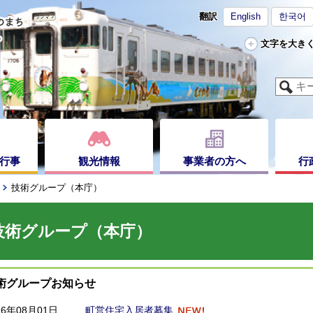
翻訳
English
한국어
文字を大き
行事
観光情報
事業者の方へ
行
技術グループ（本庁）
技術グループ（本庁）
術グループお知らせ
26年08月01日
町営住宅入居者募集