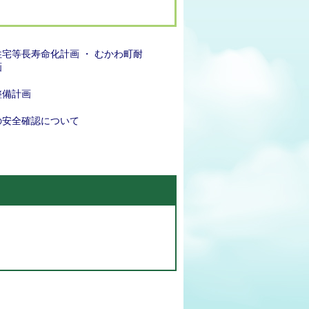
宅等長寿命化計画 ・ むかわ町耐
画
整備計画
の安全確認について