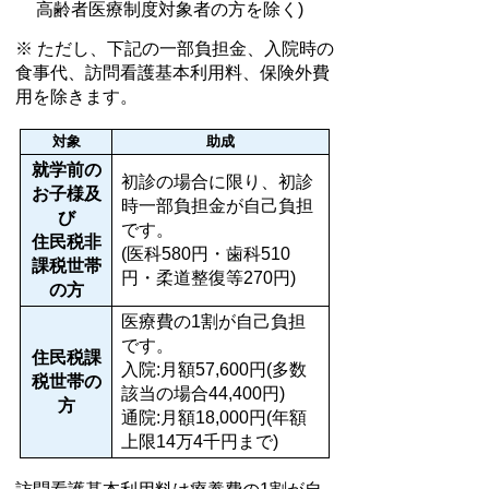
高齢者医療制度対象者の方を除く)
※ ただし、下記の一部負担金、入院時の
食事代、訪問看護基本利用料、保険外費
用を除きます。
対象
助成
就学前の
初診の場合に限り、初診
お子様及
時一部負担金が自己負担
び
です。
住民税非
(医科580円・歯科510
課税世帯
円・柔道整復等270円)
の方
医療費の1割が自己負担
です。
住民税課
入院:月額57,600円(多数
税世帯の
該当の場合44,400円)
方
通院:月額18,000円(年額
上限14万4千円まで)