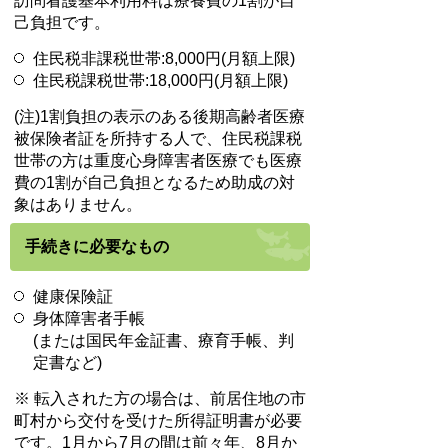
訪問看護基本利用料は療養費の1割が自
己負担です。
住民税非課税世帯:8,000円(月額上限)
住民税課税世帯:18,000円(月額上限)
(注)1割負担の表示のある後期高齢者医療
被保険者証を所持する人で、住民税課税
世帯の方は重度心身障害者医療でも医療
費の1割が自己負担となるため助成の対
象はありません。
手続きに必要なもの
健康保険証
身体障害者手帳
(または国民年金証書、療育手帳、判
定書など)
※ 転入された方の場合は、前居住地の市
町村から交付を受けた所得証明書が必要
です。1月から7月の間は前々年、8月か