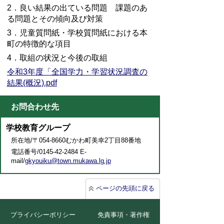
2．良い結果の出ている問題 課題のあ
る問題とその傾向及び対策
3．児童質問紙・学校質問紙における本
町の特徴的な項目
4．取組の状況と今後の取組
令和3年度「全国学力・学習状況調査の
結果(概況).pdf
お問合わせ先
学校教育グループ
所在地/〒054-8660むかわ町美幸2丁目88番地
電話番号/0145-42-2484 E-
mail/
gkyouiku@town.mukawa.lg.jp
ページの先頭に戻る
プライバシーポリシー
免責事項・著作権