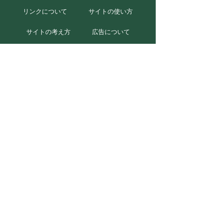
リンクについて
サイトの使い方
サイトの考え方
広告について
お問い合わせ
北海道むかわ町
本庁
〒054-8660
北海道勇払郡むかわ町美幸2丁目88番地
TEL 0145-42-2411(代)
FAX 0145-42-2711
穂別総合支所
〒054-0211
北海道勇払郡むかわ町穂別2番地1
TEL 0145-45-2111(代)
FAX 0145-45-3048