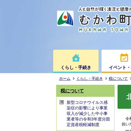
くらし・手続き
イベント・
ホーム
くらし・手続き
税について
税について
新型コロナウイルス感
染症の影響により事業
収入が減少した中小事
令和
業者等の令和3年度分固
担い
定資産税軽減制度