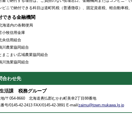
書で納付する場合は、ご負担のない役場窓口、金融機関またはコンビニ
で
ンビニで納付できる科目は道町民税（普通徴収）、固定資産税、軽自動車税
付できる金融機関
北海道内の各郵便局
小牧信用金庫
央信用組合
川農業協同組合
まこまい広域農業協同組合
川漁業協同組合
問合わせ先
生活課 税務グループ
地/〒054-8660 北海道勇払郡むかわ町美幸2丁目88番地
号/0145-42-2413 FAX/0145-42-3891 E-mail/
zaimu@town.mukawa.lg.jp