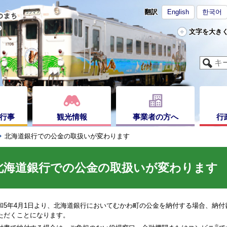
翻訳
English
한국어
文字を大き
行事
観光情報
事業者の方へ
行
北海道銀行での公金の取扱いが変わります
北海道銀行での公金の取扱いが変わります
5年4月1日より、北海道銀行においてむかわ町の公金を納付する場合、納付書
ただくことになります。
※