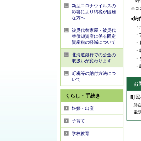
納付
新型コロナウイルスの
※コ
影響により納税が困難
な方へ
納
●
・
被災代替家屋・被災代
・苫
替償却資産に係る固定
資産税の軽減について
・北
・鵡
北海道銀行での公金の
・と
取扱いが変わります
・鵡
町税等の納付方法につ
いて
お
くらし・手続き
町民
所在
妊娠・出産
電話番
子育て
学校教育