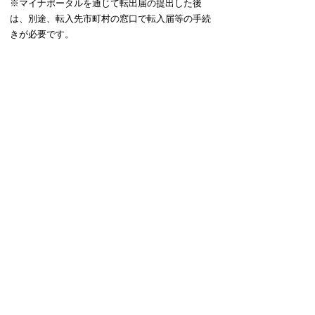
※マイナポータルを通じて転出届の提出した後
は、別途、転入先市町村の窓口で転入届等の手続
きが必要です。
問い合わせ先
・町民生活課 窓口グループ 0145－
42－2414
・企画町民課 町民グループ 0145－
45－2114
ページの先頭に戻る
プライバシーポリシー
免責事項・著作権
リンクについて
サイトの使い方
サイトの考え方
広告について
お問い合わせ