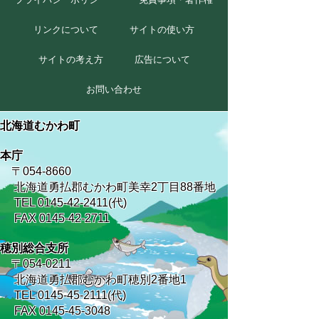
リンクについて
サイトの使い方
サイトの考え方
広告について
お問い合わせ
北海道むかわ町
本庁
〒054-8660
北海道勇払郡むかわ町美幸2丁目88番地
TEL 0145-42-2411(代)
FAX 0145-42-2711
穂別総合支所
〒054-0211
北海道勇払郡むかわ町穂別2番地1
TEL 0145-45-2111(代)
FAX 0145-45-3048