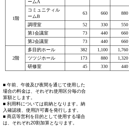
ームA
コミュニティル
63
660
880
ームB
1階
調理室
52
330
550
第1会議室
73
440
660
第2会議室
73
440
660
多目的ホール
382
1,100
1,760
2階
ツツジホール
173
880
1,320
研修室
45
330
440
■ 午前、午後及び夜間を通じて使用した
場合の料金は、それぞれ使用区分毎の合
算額とします。
■ 利用料については前納となります。納
入確認後、使用許可書を発行します。
■ 商店等営利を目的として使用する場合
は、それぞれ20割加算となります。