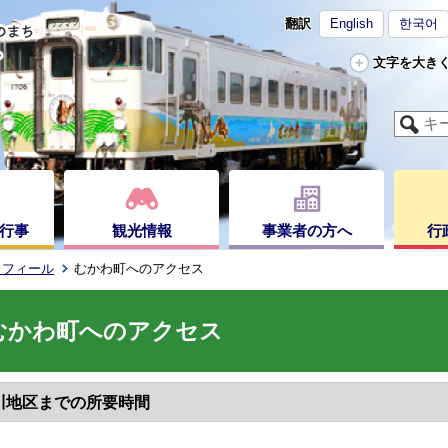
翻訳
English
한국어
文字を大き
行事
観光情報
事業者の方へ
行
ロフィール
むかわ町へのアクセス
むかわ町へのアクセス
川地区までの所要時間