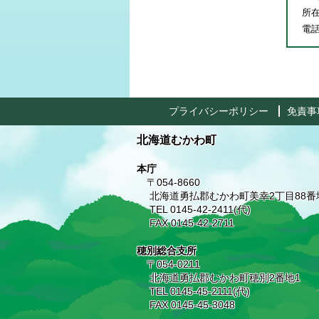
所在
電話番
プライバシーポリシー
免責事
北海道むかわ町
本庁
〒054-8660
北海道勇払郡むかわ町美幸2丁目88番
TEL 0145-42-2411(代)
FAX 0145-42-2711
穂別総合支所
〒054-0211
北海道勇払郡むかわ町穂別2番地1
TEL 0145-45-2111(代)
FAX 0145-45-3048