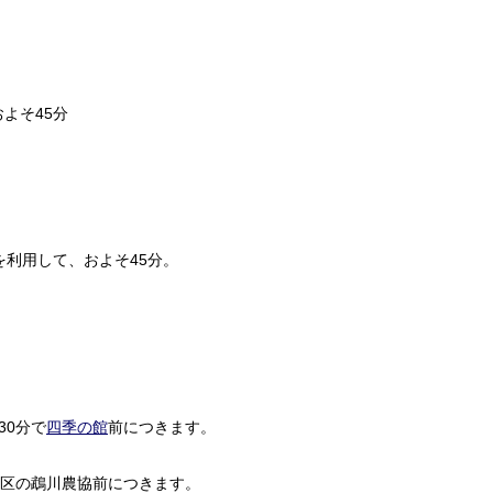
よそ45分
を利用して、およそ45分。
30分で
四季の館
前につきます。
地区の鵡川農協前につきます。