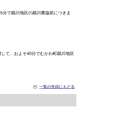
45分で鵡川地区の鵡川農協前につきま
して、およそ40分でむかわ町鵡川地区
一覧の先頭にもどる