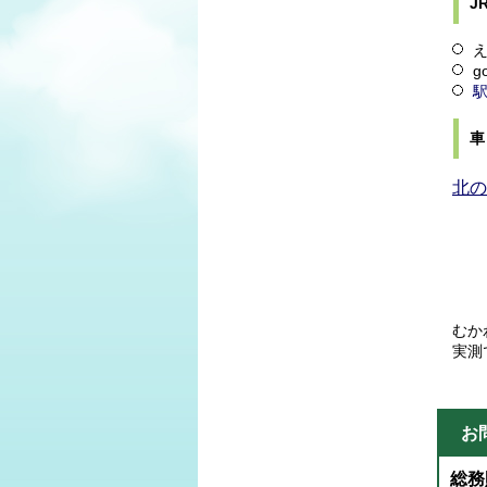
J
g
駅
車
北の
むか
実測
お
総務