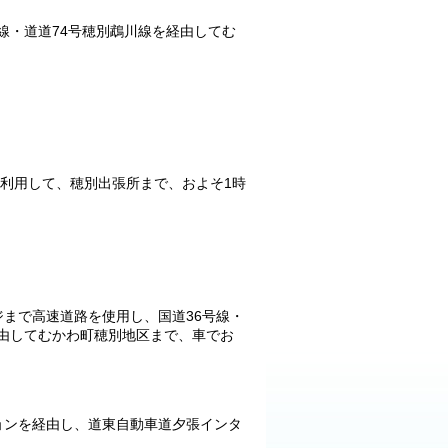
真線・道道74号穂別鵡川線を経由してむ
を利用して、穂別出張所まで、およそ1時
まで高速道路を使用し、国道36号線・
経由してむかわ町穂別地区まで、車でお
ョンを経由し、道東自動車道夕張インタ