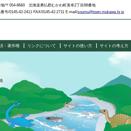
地/〒054-8660 北海道勇払郡むかわ町美幸2丁目88番地
号/0145-42-2411 FAX/0145-42-2711 E-mail/
soumu@town.mukawa.lg.jp
項・著作権
リンクについて
サイトの使い方
サイトの考え方
地