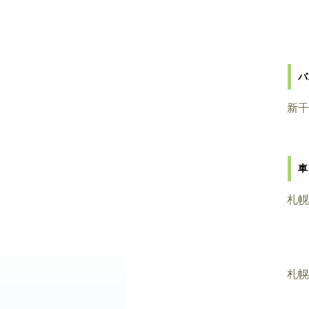
バ
新千
車
札幌
札幌