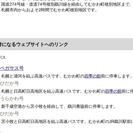
国道274号線・道道74号穂別鵡川線を経由してむかわ町穂別地区まで
札幌市内からおよそ2時間でむかわ町穂別地区です。
考になるウェブサイトへのリンク
バス
ペガサス号
札幌と浦河を結ぶ高速バスです。むかわ町の
四季の館
前に停車します
ひだか号
札幌と日高町日高地区を結ぶ高速バスです。むかわ町の
四季の館
前に
うらかわ号
新千歳空港から苫小牧を経由して、鵡川農協前に停車します。
ひだか号
苫小牧と日高町日高地区を結ぶ高速バスです。むかわ町のJR鵡川駅前