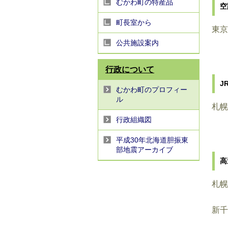
むかわ町の特産品
空
町長室から
東京
公共施設案内
行政について
J
むかわ町のプロフィー
ル
札幌
行政組織図
平成30年北海道胆振東
部地震アーカイブ
高
札幌
新千