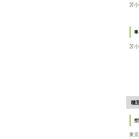
苫小
車
苫小
穂
空
東京