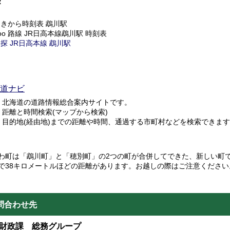
R
えきから時刻表 鵡川駅
oo 路線 JR日高本線鵡川駅 時刻表
探 JR日高本線 鵡川駅
道ナビ
北海道の道路情報総合案内サイトです。
距離と時間検索(マップから検索)
目的地(経由地)までの距離や時間、通過する市町村などを検索できま
わ町は「鵡川町」と「穂別町」の2つの町が合併してできた、新しい町
で38キロメートルほどの距離があります。お越しの際はご注意ください
問合わせ先
財政課 総務グループ