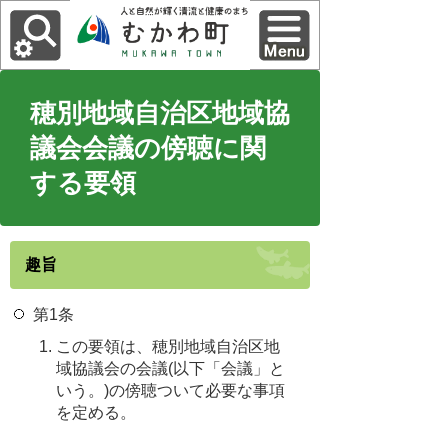
穂別地域自治区地域協
議会会議の傍聴に関
する要領
趣旨
第1条
この要領は、穂別地域自治区地
域協議会の会議(以下「会議」と
いう。)の傍聴ついて必要な事項
を定める。