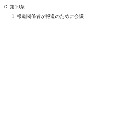
第10条
報道関係者が報道のために会議
を傍聴する場合においては、第7
条の規定は適用しない。
附則
この要領は、議決の日から施行する。
要領についての補足解説
第9条(傍聴人の制限)について
他人に危害を加え、又は迷惑を及ぼす
おそれのあるもの
銃器、棒(つえは除く)、刃物、工
具など
気勢を示すおそれのあるもの