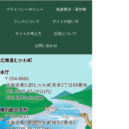
プライバシーポリシー
免責事項・著作権
リンクについて
サイトの使い方
サイトの考え方
広告について
お問い合わせ
北海道むかわ町
本庁
〒054-8660
北海道勇払郡むかわ町美幸2丁目88番地
TEL 0145-42-2411(代)
FAX 0145-42-2711
穂別総合支所
〒054-0211
北海道勇払郡むかわ町穂別2番地1
TEL 0145-45-2111(代)