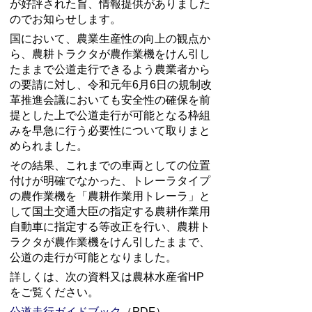
が好評された旨、情報提供がありました
のでお知らせします。
国において、農業生産性の向上の観点か
ら、農耕トラクタが農作業機をけん引し
たままで公道走行できるよう農業者から
の要請に対し、令和元年6月6日の規制改
革推進会議においても安全性の確保を前
提とした上で公道走行が可能となる枠組
みを早急に行う必要性について取りまと
められました。
その結果、これまでの車両としての位置
付けが明確でなかった、トレーラタイプ
の農作業機を「農耕作業用トレーラ」と
して国土交通大臣の指定する農耕作業用
自動車に指定する等改正を行い、農耕ト
ラクタが農作業機をけん引したままで、
公道の走行が可能となりました。
詳しくは、次の資料又は農林水産省HP
をご覧ください。
公道走行ガイドブック
（PDF）