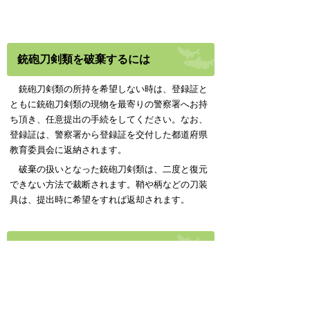
銃砲刀剣類を破棄するには
銃砲刀剣類の所持を希望しない時は、登録証と
ともに銃砲刀剣類の現物を最寄りの警察署へお持
ち頂き、任意提出の手続をしてください。なお、
登録証は、警察署から登録証を交付した都道府県
教育委員会に返納されます。
破棄の扱いとなった銃砲刀剣類は、二度と復元
できない方法で裁断されます。鞘や柄などの刀装
具は、提出時に希望をすれば返却されます。
鉄砲及び刀剣類の定義
【鉄砲】銃砲刀剣類所持等取締法第
２条第１項