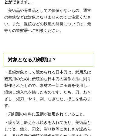
とができます。
美術品や骨董品としての価値がないもの、通常
の拳銃などは対象となりませんのでご注意くださ
い。また、猟銃などの鉄砲の所持については、最
寄りの警察署へご相談ください。
対象となる刀剣類は？
・登録対象として認められる日本刀は、武用又は
観賞用のために伝統的な日本刀の製作方法に則り
製作されたもので、素材の一部に玉鋼を使用し、
鍛錬し焼入れを施したものです。たち、刀、わき
ざし、短刀、やり、剣、なぎなた、ほこを含みま
す。
・刀剣類の材料に玉鋼が使用されていること。
・繰り返し鍛えられ焼きを入れてあり、美術品と
して姿、鍛え、刃文、彫り物等に美しさが認めら
れ、又は各派の伝統的特色が明らかに示されてい