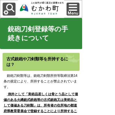
銃砲刀剣登録等の手
続きについて
古式銃砲や刀剣類等を所持するに
は？
銃砲刀剣類等は、銃砲刀剣類所持等取締法第14
条の規定により、所持することが禁止されていま
す。
例外として「美術品若しくは骨とう品として価
値のある火縄銃式鉄砲等の古式銃砲又は美術品と
して価値ある刀剣類」は、所有者の住所地の都道
府県教育委員会で登録することにより所持するこ