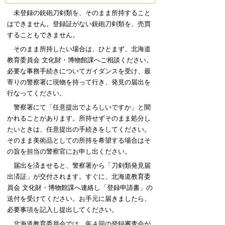
未登録の銃砲刀剣類を、そのまま所持すること
はできません。登録証がない銃砲刀剣類を、売買
することもできません。
そのまま所持したい場合は、ひとまず、北海道
教育委員会 文化財・博物館課へご相談ください。
必要な事務手続きについてガイダンスを受け、最
寄りの警察署に現物を持って行き、発見の届出を
行なってください。
警察署にて「任意提出でよろしいですか」と聞
かれることがあります。所持せずそのまま処分し
たいときは、任意提出の手続きをしてください。
そのまま美術品としての所持を希望する場合はそ
の旨を担当の警察官にお申し出ください。
届出を済ませると、警察署から「刀剣類発見届
出済証」が交付されます。すぐに、北海道教育委
員会 文化財・博物館課へ連絡し「登録申請書」の
送付を受けてください。お手元に届きましたら、
必要事項を記入し提出してください。
北海道教育委員会では、年４回の登録審査会が