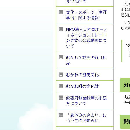
育中期計画
むか
町に
文化・スポーツ・生涯
通知
学習に関する情報
むか
かわ
NPO法人日本コオーデ
ィネーショントレーニ
ング協会公式動画につ
○
いて
む
む
むかわ学動画の取り組
み
むかわの歴史文化
対
むかわ町の文化財
現行
銃砲刀剣登録等の手続
平成
きについて
「夏休みのきまり」に
ついてのお知らせ
開