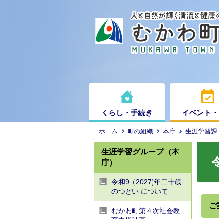
くらし・手続き
イベント・
ホーム
町の組織
本庁
生涯学習課
生涯学習グループ（本
庁）
令和9（2027)年二十歳
のつどい について
ご
むかわ町第４次社会教