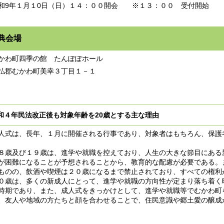
9年１月１0日（日）１４：００開会 ※１３：００ 受付開始
典会場
わ町四季の館 たんぽぽホール
郡むかわ町美幸３丁目１－１
和４年民法改正後も対象年齢を20歳とする主な理由
人式は、長年、１月に開催される行事であり、対象者はもちろん、保護
８歳及び１９歳は、進学や就職を控えており、人生の大きな節目にある
が困難になることが予想されることから、教育的な配慮が必要である。
ものの、飲酒や喫煙は２０歳になるまで禁止されており、すべての権利
０歳は、多くの新成人にとって、進学や就職の方向性が定まり落ち着く
時期であり、また、成人式をきっかけとして、進学や就職等でむかわ町
、友人や地域の方たちと顔を合わせることで、住民意識や郷土愛の醸成