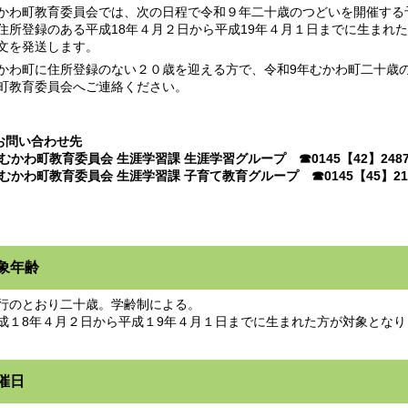
わ町教育委員会では、次の日程で令和９年二十歳のつどいを開催する
住所登録のある平成18年４月２日から平成19年４月１日までに生まれ
文を発送します。
わ町に住所登録のない２０歳を迎える方で、令和9年むかわ町二十歳
町教育委員会へご連絡ください。
お問い合わせ先
かわ町教育委員会 生涯学習課 生涯学習グループ ☎0145【42】248
かわ町教育委員会 生涯学習課 子育て教育グループ ☎0145【45】21
象年齢
のとおり二十歳。学齢制による。
１8年４月２日から平成１9年４月１日までに生まれた方が対象となり
催日