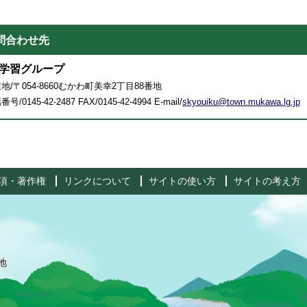
問合わせ先
学習グループ
地/〒054-8660むかわ町美幸2丁目88番地
号/0145-42-2487 FAX/0145-42-4994 E-mail/
skyouiku@town.mukawa.lg.jp
項・著作権
リンクについて
サイトの使い方
サイトの考え方
地