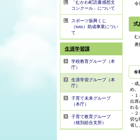
「むかわ町読書感想文
令和
コンクール」について
スポーツ振興くじ
式
（toto）助成事業につい
て
むか
勇払
生涯学習課
学校教育グループ（本
庁）
令
生涯学習グループ（本
・成
庁）
め。
・１
子育て未来グループ
出席
（本庁）
れる
・２
子育て教育グループ
切な
（穂別総合支所）
省し