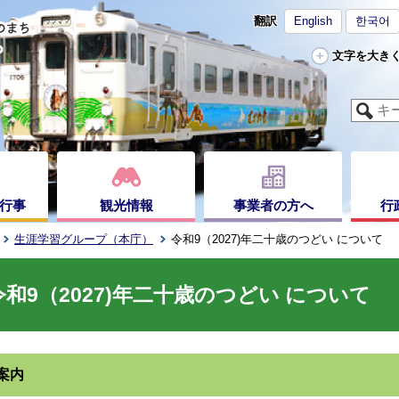
翻訳
English
한국어
文字を大き
行事
観光情報
事業者の方へ
行
生涯学習グループ（本庁）
令和9（2027)年二十歳のつどい について
令和9（2027)年二十歳のつどい について
案内