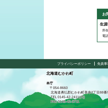
お
生涯
所在
電話番
プライバシーポリシー
免責事
北海道むかわ町
本庁
〒054-8660
北海道勇払郡むかわ町美幸2丁目88番
TEL 0145-42-2411(代)
FAX 0145-42-2711