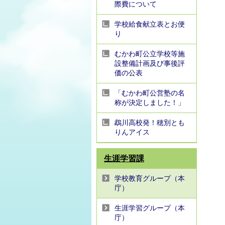
際費について
学校給食献立表とお便
り
むかわ町公立学校等施
設整備計画及び事後評
価の公表
「むかわ町公営塾の名
称が決定しました！」
鵡川高校発！穂別とも
りんアイス
生涯学習課
学校教育グループ（本
庁）
生涯学習グループ（本
庁）