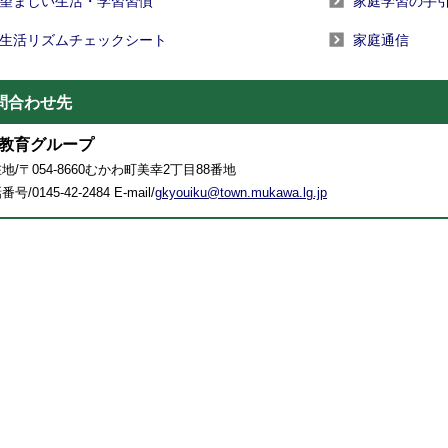
望ましい生活・学習習慣
家庭学習の手
生活リズムチェックシート
家庭通信
問合わせ先
教育グループ
地/〒054-8660むかわ町美幸2丁目88番地
号/0145-42-2484 E-mail/
gkyouiku@town.mukawa.lg.jp