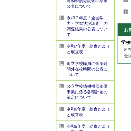
運動習慣等調査の結果
公表について
令和７年度「全国学
力・学習状況調査」の
調査結果の公表につい
お
て
学校
令和7年度 給食だより
所在
と献立表
電話番
町立学校職員に係る時
間外在校時間の公表に
ついて
公立学校情報機器整備
事業に係る各種計画の
策定について
令和6年度 給食だより
と献立表
令和5年度 給食だより