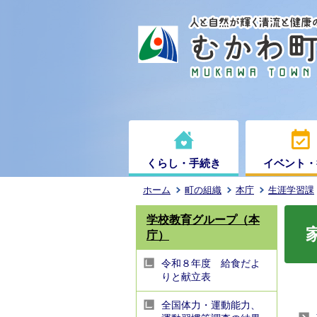
くらし・手続き
イベント・
ホーム
町の組織
本庁
生涯学習課
学校教育グループ（本
庁）
令和８年度 給食だよ
りと献立表
全国体力・運動能力、