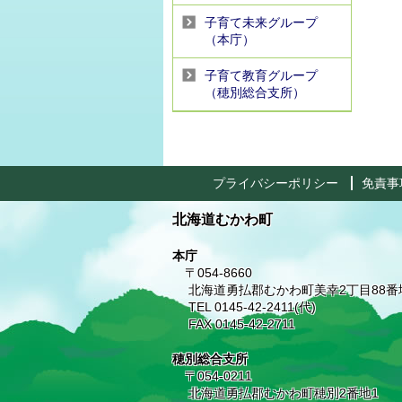
子育て未来グループ
（本庁）
子育て教育グループ
（穂別総合支所）
プライバシーポリシー
免責事
北海道むかわ町
本庁
〒054-8660
北海道勇払郡むかわ町美幸2丁目88番
TEL 0145-42-2411(代)
FAX 0145-42-2711
穂別総合支所
〒054-0211
北海道勇払郡むかわ町穂別2番地1