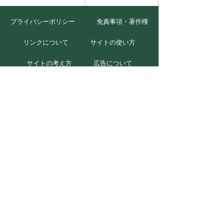
プライバシーポリシー
免責事項・著作権
リンクについて
サイトの使い方
サイトの考え方
広告について
お問い合わせ
北海道むかわ町
本庁
〒054-8660
北海道勇払郡むかわ町美幸2丁目88番地
TEL 0145-42-2411(代)
FAX 0145-42-2711
穂別総合支所
〒054-0211
北海道勇払郡むかわ町穂別2番地1