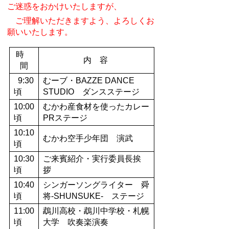
ご迷惑をおかけいたしますが、
ご理解いただきますよう、よろしくお
願いいたします。
時
内 容
間
9:30
むーブ・BAZZE DANCE
頃
STUDIO ダンスステージ
10:00
むかわ産食材を使ったカレー
頃
PRステージ
10:10
むかわ空手少年団 演武
頃
10:30
ご来賓紹介・実行委員長挨
頃
拶
10:40
シンガーソングライター 舜
頃
将-SHUNSUKE- ステージ
11:00
鵡川高校・鵡川中学校・札幌
頃
大学 吹奏楽演奏