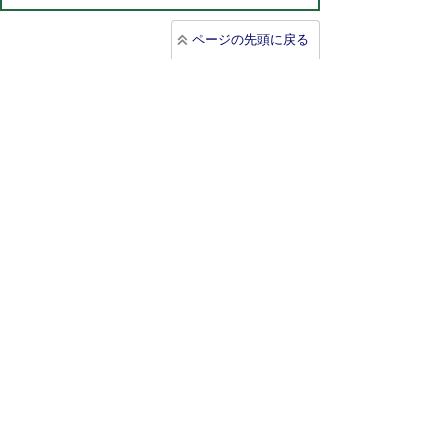
ページの先頭に戻る
プライバシーポリシー
免責事項・著作権
リンクについて
サイトの使い方
サイトの考え方
広告について
お問い合わせ
北海道むかわ町
本庁
〒054-8660
北海道勇払郡むかわ町美幸2丁目88番地
TEL 0145-42-2411(代)
FAX 0145-42-2711
穂別総合支所