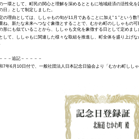
一環として、町民の関心と理解を深めるとともに地域経済の活性化を図
の日」として制定しました。
の理由としては、ししゃもの旬が11月であることに加え”１”という数
重ね、新たな未来へつなぐ象徴とすることで、むかわ町のししゃもの可
の形にも似ていることから、ししゃも文化を象徴する日として定めまし
して、ししゃもに関連した様々な取組を推進し、町全体を盛り上げな
。
－－－追記－－－－－
7年6月10日付で、一般社団法人日本記念日協会より「むかわ町しし