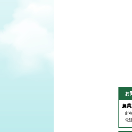
お
農業
所在
電話番