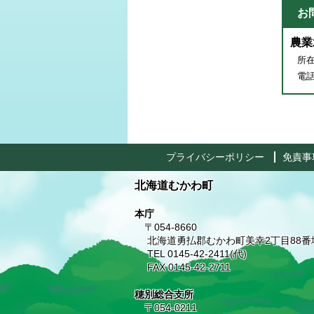
お
農業
所在
電話番
プライバシーポリシー
免責事
北海道むかわ町
本庁
〒054-8660
北海道勇払郡むかわ町美幸2丁目88番
TEL 0145-42-2411(代)
FAX 0145-42-2711
穂別総合支所
〒054-0211