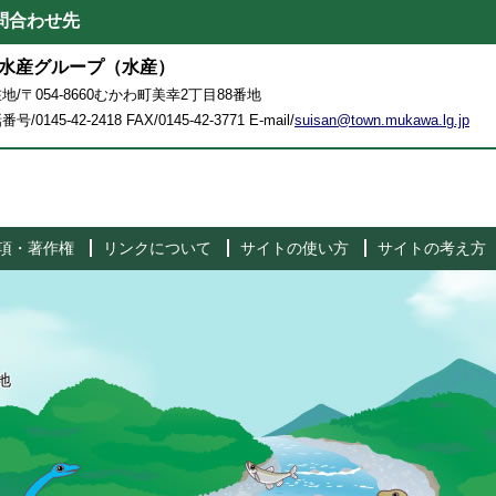
問合わせ先
水産グループ（水産）
地/〒054-8660むかわ町美幸2丁目88番地
号/0145-42-2418 FAX/0145-42-3771 E-mail/
suisan@town.mukawa.lg.jp
項・著作権
リンクについて
サイトの使い方
サイトの考え方
地