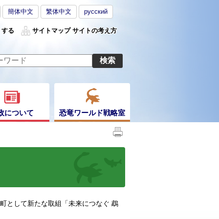
簡体中文
繁体中文
русский
くする
サイトマップ
サイトの考え方
政について
恐竜ワールド戦略室
町として新たな取組「未来につなぐ 鵡