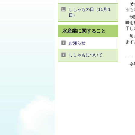
その
ししゃもの日（11月１
ゃも
日）
制定
味を
干し
水産業に関すること
町と
ます
お知らせ
ししゃもについて
－－
令和