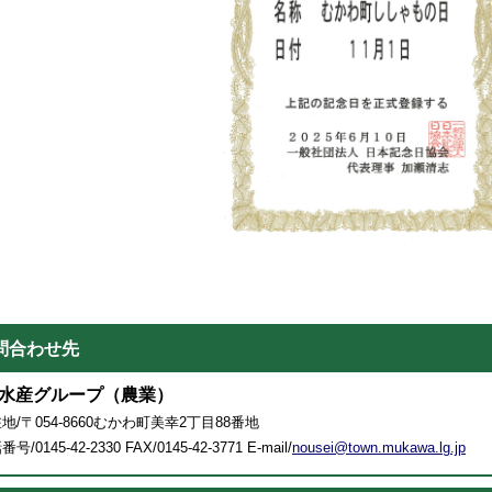
問合わせ先
水産グループ（農業）
地/〒054-8660むかわ町美幸2丁目88番地
号/0145-42-2330 FAX/0145-42-3771 E-mail/
nousei@town.mukawa.lg.jp