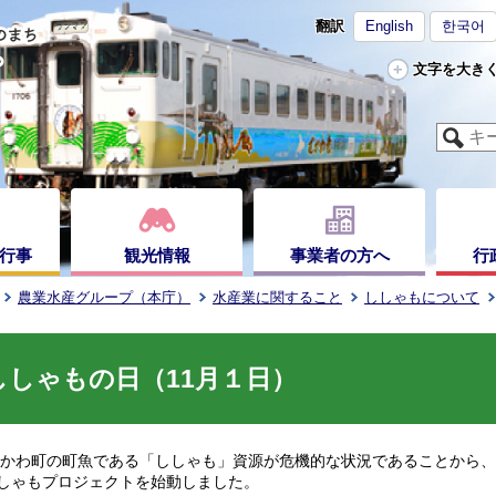
翻訳
English
한국어
文字を大き
行事
観光情報
事業者の方へ
行
農業水産グループ（本庁）
水産業に関すること
ししゃもについて
ししゃもの日（11月１日）
わ町の町魚である「ししゃも」資源が危機的な状況であることから、
しゃもプロジェクトを始動しました。