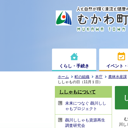
くらし・手続き
イベント・
ホーム
町の組織
本庁
農林水産課
ししゃもの日（11月１日）
ししゃもについて
未来につなぐ 鵡川しし
ゃもプロジェクト
むか
鵡川ししゃも資源再生
川し
調査研究会