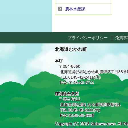
農林水産課
プライバシーポリシー
免責事
北海道むかわ町
本庁
〒054-8660
北海道勇払郡むかわ町美幸2丁目88番
TEL 0145-42-2411(代)
FAX 0145-42-2711
穂別総合支所
〒054-0211
北海道勇払郡むかわ町穂別2番地1
TEL 0145-45-2111(代)
FAX 0145-45-3048
Copyright (C) 2018 Mukawa-town. All Ri