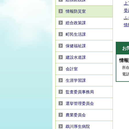
上
受
情報防災室
ふ
総合政策課
情
町民生活課
保健福祉課
お
建設水道課
情報
所在
会計室
電話番
生涯学習課
監査委員事務局
選挙管理委員会
農業委員会
鵡川厚生病院