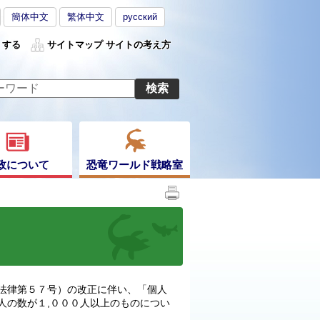
簡体中文
繁体中文
русский
くする
サイトマップ
サイトの考え方
政について
恐竜ワールド戦略室
法律第５７号）の改正に伴い、「個人
人の数が１,０００人以上のものについ