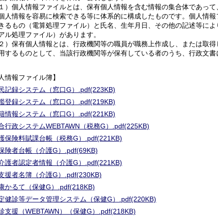
１）個人情報ファイルとは、保有個人情報を含む情報の集合体であって
個人情報を容易に検索できる等に体系的に構成したものです。個人情報
きるもの（電算処理ファイル）と氏名、生年月日、その他の記述等によ
アル処理ファイル）があります。
２）保有個人情報とは、行政機関等の職員が職務上作成し、または取得
用するものとして、当該行政機関等が保有している者のうち、行政文書
人情報ファイル簿】
民記録システム（窓口G）.pdf(223KB)
鑑登録システム（窓口G）.pdf(219KB)
籍情報システム（窓口G）.pdf(221KB)
合行政システムWEBTAWN（税務G）.pdf(225KB)
護保険料賦課台帳（税務G）.pdf(221KB)
保険者台帳（介護G）.pdf(69KB)
介護者認定者情報（介護G）.pdf(221KB)
支援者名簿（介護G）.pdf(230KB)
康かるて（保健G）.pdf(218KB)
定健診等データ管理システム（保健G）.pdf(220KB)
診支援（WEBTAWN）（保健G）.pdf(218KB)