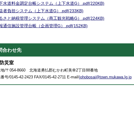
下水道料金調定台帳システム（上下水道G）.pdf(220KB)
益者負担システム（上下水道G）.pdf(233KB)
るさと納税管理システム（商工観光戦略G）.pdf(224KB)
報通信施設管理台帳（企画管理G）.pdf(152KB)
問合わせ先
防災室
地/〒054-8660 北海道勇払郡むかわ町美幸2丁目88番地
号/0145-42-2423 FAX/0145-42-2711 E-mail/
johobosai@town.mukawa.lg.jp