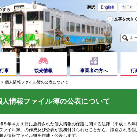
翻訳
English
한국어
文字を大き
行事
観光情報
事業者の方へ
行
個人情報ファイル簿の公表について
個人情報ファイル簿の公表について
５年４月１日に施行された個人情報の保護に関する法律（平成１５年
ファイル簿」の作成及び公表が義務付けられたことから、識別される個
個人情報ファイル簿を作成・公表します。