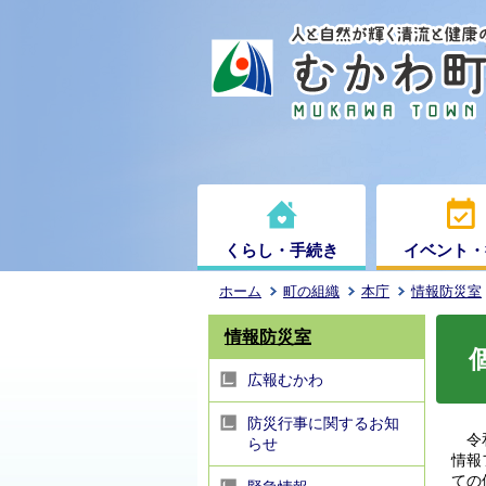
くらし・手続き
イベント・
ホーム
町の組織
本庁
情報防災室
情報防災室
広報むかわ
防災行事に関するお知
令和
らせ
情報
ての