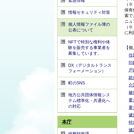
緊急情報
（※
保有
情報セキュリティ対策
索で
ニュ
個人情報ファイル簿の
（※
公表について
に利
NFTで特別な権利や体
験を販売する事業者を
【個
募集しています。
住
印
DX（デジタルトランス
戸
フォーメーション）
総
町のSNS
介
被
地方公共団体情報シス
要
テム標準化・共通化へ
の対応
要
健
本庁
特
健
総務財政課