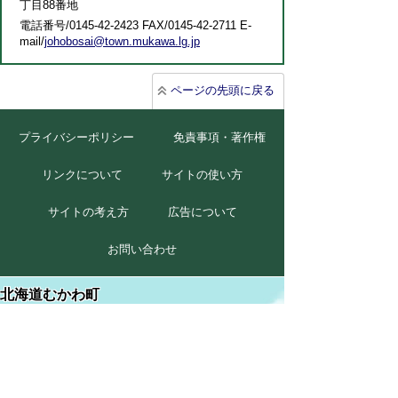
丁目88番地
電話番号/0145-42-2423 FAX/0145-42-2711 E-
mail/
johobosai@town.mukawa.lg.jp
ページの先頭に戻る
プライバシーポリシー
免責事項・著作権
リンクについて
サイトの使い方
サイトの考え方
広告について
お問い合わせ
北海道むかわ町
本庁
〒054-8660
北海道勇払郡むかわ町美幸2丁目88番地
TEL 0145-42-2411(代)