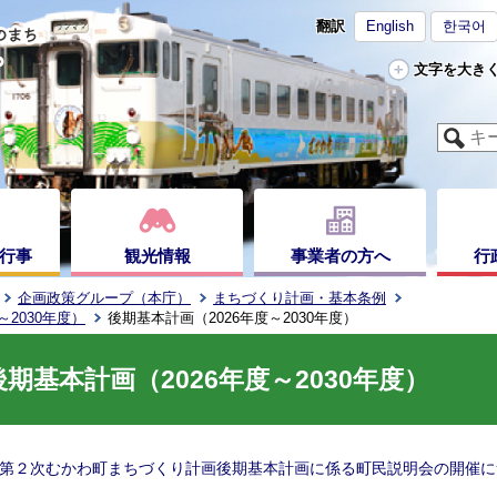
翻訳
English
한국어
文字を大き
行事
観光情報
事業者の方へ
行
企画政策グループ（本庁）
まちづくり計画・基本条例
2030年度）
後期基本計画（2026年度～2030年度）
後期基本計画（2026年度～2030年度）
第２次むかわ町まちづくり計画後期基本計画に係る町民説明会の開催に