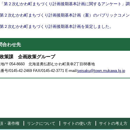
「第２次むかわ町まちづくり計画後期基本計画に関するアンケート」調
第２次むかわ町まちづくり計画後期基本計画（案）のパブリックコメン
第２次むかわ町まちづくり計画後期基本計画を策定しました。
問合わせ先
政策課 企画政策グループ
地/〒054-8660 北海道勇払郡むかわ町美幸2丁目88番地
号/0145-42-2469 FAX/0145-42-3771 E-mail/
seisaku@town.mukawa.lg.jp
項・著作権
リンクについて
サイトの使い方
サイトの考え方