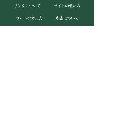
リンクについて
サイトの使い方
サイトの考え方
広告について
お問い合わせ
北海道むかわ町
本庁
〒054-8660
北海道勇払郡むかわ町美幸2丁目88番地
TEL 0145-42-2411(代)
FAX 0145-42-2711
穂別総合支所
〒054-0211
北海道勇払郡むかわ町穂別2番地1
TEL 0145-45-2111(代)
FAX 0145-45-3048
Copyright (C) 2018 Mukawa-town. All Rights