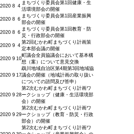
まちづくり委員会第1回健康・生
2020
8
4
活環境部会の開催
まちづくり委員会第1回産業振興
2020
8
6
部会の開催
まちづくり委員会第1回教育・防
2020
8
6
災・行政部会の開催
第2回むかわ町まちづくり計画策
2020
9
4
定本部会議の開催
町議会全員協議会において基本構
2020
9
10
想（案）について意見交換
鵡川地域自治区第4期第3回地域協
2020
9
17
議会の開催（地域計画の取り扱い
についての諮問及び答申）
第2次むかわ町まちづくり計画ワ
2020
9
28
ークショップ（健康・生活環境部
会）の開催
第2次むかわ町まちづくり計画ワ
2020
9
29
ークショップ（教育・防災・行政
部会）の開催
第2次むかわ町まちづくり計画ワ