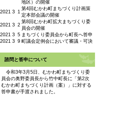
地区）の開催
第4回むかわ町まちづくり計画策
2021
3
1
定本部会議の開催
第8回むかわ町拡大まちづくり委
2021
3
2
員会の開催
2021
3
5
まちづくり委員会から町長へ答申
2021
3
9
町議会定例会において審議・可決
諮問と答申について
令和3年3月5日、むかわ町まちづくり委
員会の奥野委員長から竹中町長に「第2次
むかわ町まちづくり計画（案）」に対する
答申書が手渡されました。
まちづくり委員会の委員の皆様には、こ
れまで審議を重ねていただき、答申書に
は、まちづくり委員会の意見として、まち
の将来像「人とつながる、笑顔でつなが
る、未来につながるまち むかわ」の実現
に向けて、留意すべき事項が申し添えられ