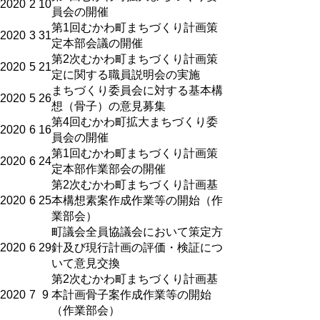
2020
2
10
員会の開催
第1回むかわ町まちづくり計画策
2020
3
31
定本部会議の開催
第2次むかわ町まちづくり計画策
2020
5
21
定に関する職員説明会の実施
まちづくり委員会に対する基本構
2020
5
26
想（骨子）の意見募集
第4回むかわ町拡大まちづくり委
2020
6
16
員会の開催
第1回むかわ町まちづくり計画策
2020
6
24
定本部作業部会の開催
第2次むかわ町まちづくり計画基
2020
6
25
本構想素案作成作業等の開始（作
業部会）
町議会全員協議会において策定方
2020
6
29
針及び現行計画の評価・検証につ
いて意見交換
第2次むかわ町まちづくり計画基
2020
7
9
本計画骨子案作成作業等の開始
（作業部会）