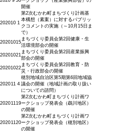
2020
9
30
ークショップ（産業振興部会）の
開催
第2次むかわ町まちづくり計画基
本構想（素案）に対するパブリッ
2020
10
1
クコメントの実施（～10月15日ま
で）
まちづくり委員会第2回健康・生
2020
10
15
活環境部会の開催
まちづくり委員会第2回産業振興
2020
10
21
部会の開催
まちづくり委員会第2回教育・防
2020
10
22
災・行政部会の開催
穂別地域自治区第5期第6回地域協
2020
11
4
議会の開催（地域計画の取り扱い
についての諮問）
第2次むかわ町まちづくり計画ワ
2020
11
19
ークショップ発表会（鵡川地区）
の開催
第2次むかわ町まちづくり計画ワ
2020
11
20
ークショップ発表会（穂別地区）
の開催