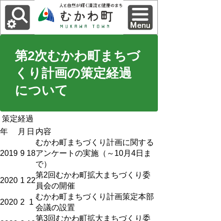
第2次むかわ町まちづ
くり計画の策定経過
について
策定経過
年
月
日
内容
むかわ町まちづくり計画に関する
2019
9
18
アンケートの実施（～10月4日ま
で）
第2回むかわ町拡大まちづくり委
2020
1
22
員会の開催
むかわ町まちづくり計画策定本部
2020
2
1
会議の設置
第3回むかわ町拡大まちづくり委