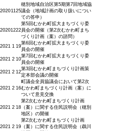
穂別地域自治区第5期第7回地域協
2020
11
25
議会（地域計画の取り扱いについ
ての答申）
第5回むかわ町拡大まちづくり委
2020
12
22
員会の開催（第2次むかわ町まち
づくり計画（案）の諮問）
第6回むかわ町拡大まちづくり委
2021
1
19
員会の開催
第7回むかわ町拡大まちづくり委
2021
2
10
員会の開催
第3回むかわ町まちづくり計画策
2021
2
12
定本部会議の開催
町議会全員協議会において第2次
2021
2
16
むかわ町まちづくり計画（案）に
ついて意見交換
第2次むかわ町まちづくり計画
2021
2
18
（案）に関する住民説明会（穂別
地区）の開催
第2次むかわ町まちづくり計画
2021
2
19
（案）に関する住民説明会（鵡川