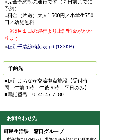
○完全予約制の運行です（２日前までに
予約）
○料金（片道）大人1,500円／小学生750
円／幼児無料
※5月１日の運行より上記料金がかか
ります。
○
穂別千歳線時刻表.pdf(133KB)
予約先
■穂別まちなか交流拠点施設【受付時
間：午前９時～午後５時 平日のみ】
■電話番号 0145-47-7180
お問合わせ先
町民生活課 窓口グループ
所在地/〒054-8660 北海道勇払郡むかわ町美幸2