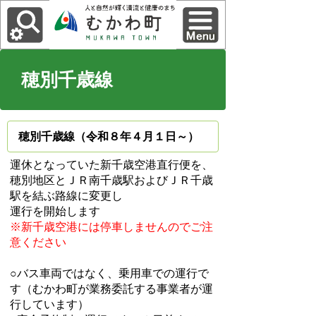
穂別千歳線
穂別千歳線（令和８年４月１日～）
運休となっていた新千歳空港直行便を、
穂別地区とＪＲ南千歳駅およびＪＲ千歳
駅を結ぶ路線に変更
し
運行を開始します
※新千歳空港には停車しませんのでご注
意ください
○バス車両ではなく、乗用車での運行で
す（むかわ町が業務委託する事業者が運
行しています）