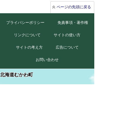
ページの先頭に戻る
プライバシーポリシー
免責事項・著作権
リンクについて
サイトの使い方
サイトの考え方
広告について
お問い合わせ
北海道むかわ町
本庁
〒054-8660
北海道勇払郡むかわ町美幸2丁目88番地
TEL 0145-42-2411(代)
FAX 0145-42-2711
穂別総合支所
〒054-0211