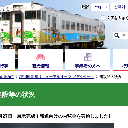
翻訳
English
한국어
文字を大き
行事
観光情報
事業者の方へ
行
竜博物館
穂別博物館リニューアルオープン特設ページ
建設等の状況
建設等の状況
月27日 展示完成！報道向けの内覧会を実施しました】