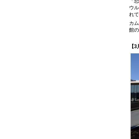
「恐
ウル
れて
カム
館の
【3