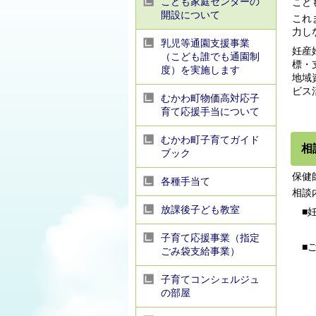
こども家庭センターの
こど
開設について
これ
力し
乳児等通園支援事業
妊産
（こども誰でも通園制
標・
度）を実施します
地域
ビス
むかわ町物価高対応子
育て応援手当について
むかわ町子育てガイド
相
ブック
保健
各種手当て
相談
放課後子ども教室
■妊
（妊
子育て応援事業（指定
■ご
ごみ袋支給事業）
（育
子育てコンシェルジュ
の部屋