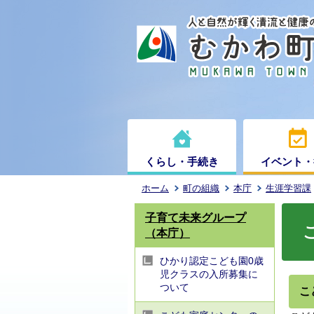
くらし・手続き
イベント・
ホーム
町の組織
本庁
生涯学習課
子育て未来グループ
（本庁）
ひかり認定こども園0歳
児クラスの入所募集に
ついて
こ