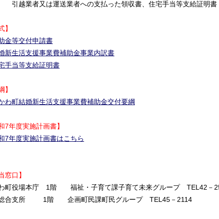
業者又は運送業者への支払った領収書、住宅手当等支給証明書
式】
助金等交付申請書
婚新生活支援事業費補助金事業内訳書
宅手当等支給証明書
綱】
かわ町結婚新生活支援事業費補助金交付要綱
和7年度実施計画書】
和7年度実施計画書はこちら
当窓口】
わ町役場本庁 1階 福祉・子育て課子育て未来グループ TEL42－25
総合支所 1階 企画町民課町民グループ TEL45－2114