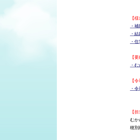
引越
【様
・補
・結
・住
【要
・む
【令
・令
【担
むか
穂別