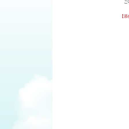
ご不
【添
○
住
※賃
但
○
工
○