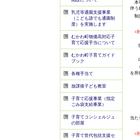
本事
伴う
乳児等通園支援事業
制度
（こども誰でも通園制
度）を実施します
○対
むかわ町物価高対応子
育て応援手当について
むかわ町子育てガイド
ブック
※貸
を所
各種手当て
・他
放課後子ども教室
・町
・暴
子育て応援事業（指定
・過
ごみ袋支給事業）
※た
子育てコンシェルジュ
当た
の部屋
○対
子育て世代包括支援セ