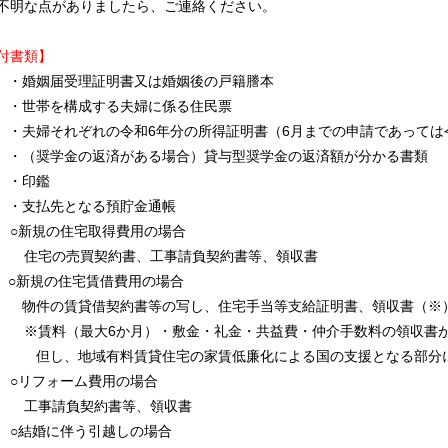
明な点がありましたら、ご連絡ください。
付書類】
・婚姻届受理証明書又は婚姻後の戸籍謄本
・世帯を構成する夫婦に係る住民票
・夫婦それぞれの令和6年分の所得証明書（6月までの申請であっては
・（奨学金の返済がある場合）貸与型奨学金の返済額が分かる書類
・印鑑
・支払先となる預貯金通帳
新規の住宅取得費用の場合
宅の売買契約書、工事請負契約書等、領収書
○新規の住宅賃借費用の場合
物件の賃貸借契約書等の写し、住宅手当等支給証明書、領収書（※
料（最大6か月）・敷金・礼金・共益費・仲介手数料の領収書が
し、地域有料賃貸住宅の家賃低廉化による国の支援となる部分に
リフォーム費用の場合
事請負契約書等、領収書
結婚に伴う引越しの場合