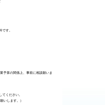
費
外です。
事業予算の関係上、事前に相談願いま
してください。
お願いします。）