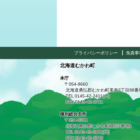
プライバシーポリシー
免責事
北海道むかわ町
本庁
〒054-8660
北海道勇払郡むかわ町美幸2丁目88番
TEL 0145-42-2411(代)
FAX 0145-42-2711
穂別総合支所
〒054-0211
北海道勇払郡むかわ町穂別2番地1
TEL 0145-45-2111(代)
FAX 0145-45-3048