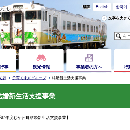
翻訳
English
한국어
文字を大き
行事
観光情報
事業者の方へ
行
て課
子育て未来グループ
結婚新生活支援事業
結婚新生活支援事業
和7年度むかわ町結婚新生活支援事業】