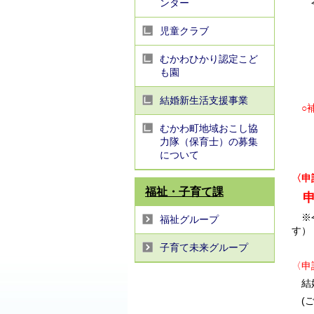
ンター
令和
(
児童クラブ
(
(
むかわひかり認定こど
も園
(
※
結婚新生活支援事業
○
むかわ町地域おこし協
力隊（保育士）の募集
上記
について
〈申
福祉・子育て課
※令
福祉グループ
す）
子育て未来グループ
〈申
結婚
(ご