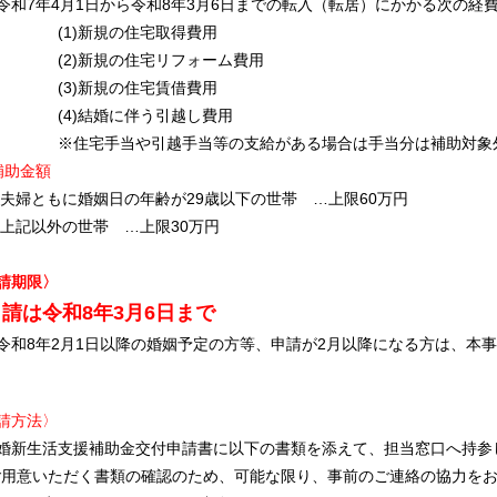
7年4月1日から令和8年3月6日までの転入（転居）にかかる次の経
1)新規の住宅取得費用
2)新規の住宅リフォーム費用
3)新規の住宅賃借費用
4)結婚に伴う引越し費用
住宅手当や引越手当等の支給がある場合は手当分は補助対象
補助金額
夫婦ともに婚姻日の年齢が29歳以下の世帯 …上限60万円
以外の世帯 …上限30万円
請期限〉
申請は令和8年3月6日まで
和8年2月1日以降の婚姻予定の方等、申請が2月以降になる方は、本
請方法〉
新生活支援補助金交付申請書に以下の書類を添えて、担当窓口へ持参
用意いただく書類の確認のため、可能な限り、
事前のご連絡の協力を