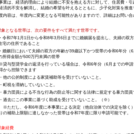
業は、経済的理由により結婚に不安を抱える方に対して、住居費・引
経済的不安を解消し、結婚の希望を叶えるとともに、少子化対策を推進
内容は、年度内に変更となる可能性がありますので、詳細はお問い合
象となる世帯は、次の要件をすべて満たす世帯です。
・令和7年1月1日から令和8年3月6日までに婚姻届を提出し、夫婦の双
住宅の住所であること
・婚姻日において夫婦の双方の年齢が39歳以下かつ世帯の令和6年分（
の所得金額が500万円未満の世帯
与型奨学金の返済を行っている場合は、令和6年分（6月までの申請
得か
ら控除できます
の公的制度による家賃補助等を受けていないこと。
税を滞納していないこと。
力団員による不当な行為の防止等に関する法律に規定する暴力団員
去にこの事業に基づく助成を受けていないこと。（※）
だし、令和6年度に本事業による決定（他自治体での決定を除く）
りの補助上限額に達しなかった世帯は令和7年度に限り申請可能です。
象経費