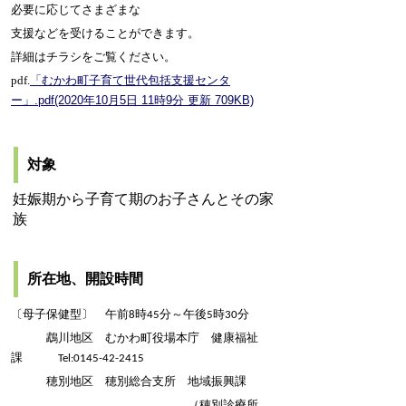
必要に応じてさまざまな
支援などを受けることができます。
詳細はチラシをご覧ください。
pdf.
「むかわ町子育て世代包括支援センタ
ー」.pdf(2020年10月5日 11時9分 更新 709KB)
対象
妊娠期から子育て期のお子さんとその家
族
所在地、開設時間
〔
母子保健型
〕
午前
時
分～午後
時
分
8
45
5
30
鵡川地区 むかわ町役場本庁 健康福祉
課
Tel:0145-42-2415
穂別地区 穂別総合支所 地域振興課
（穂別診療所