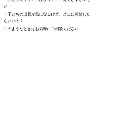
い
・子どもの成長が気になるけど、どこに相談した
らいいの？
このようなときはお気軽にご相談ください
ページの先頭に戻る
プライバシーポリシー
免責事項・著作権
リンクについて
サイトの使い方
サイトの考え方
広告について
お問い合わせ
北海道むかわ町
本庁
〒054-8660