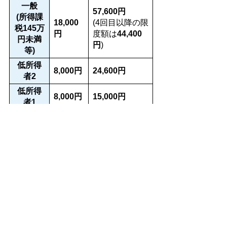
一般
57,600円
(所得課
18,000
(4回目以降の限
税145万
円
度額は
44,400
円未満
円
)
等)
低所得
8,000円
24,600円
者2
低所得
8,000円
15,000円
者1
現役並み所得者1・2・3及び低所得
1・2の適用を受けるためには
限度額
適用・標準負担額減額認定証
が必要
となりますので、あらかじめ手続き
をしてください。
お問合わせ先
町民生活課 窓口グループ