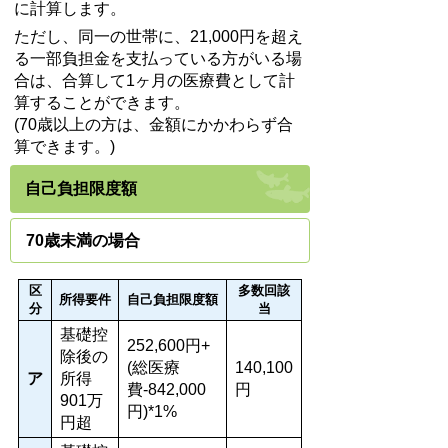
に計算します。
ただし、同一の世帯に、21,000円を超え
る一部負担金を支払っている方がいる場
合は、合算して1ヶ月の医療費として計
算することができます。
(70歳以上の方は、金額にかかわらず合
算できます。)
自己負担限度額
70歳未満の場合
区
多数回該
所得要件
自己負担限度額
分
当
基礎控
252,600円+
除後の
(総医療
140,100
ア
所得
費-842,000
円
901万
円)*1%
円超