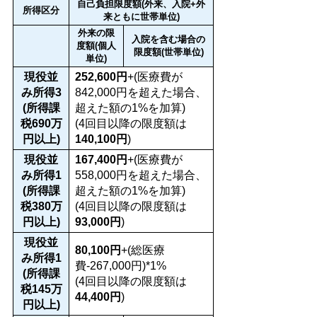
自己負担限度額(外来、入院+外
所得区分
来ともに世帯単位)
外来の限
入院を含む場合の
度額(個人
限度額(世帯単位)
単位)
現役並
252,600円
+(医療費が
み所得3
842,000円を超えた場合、
(所得課
超えた額の1%を加算)
税690万
(4回目以降の限度額は
円以上)
140,100円
)
現役並
167,400円
+(医療費が
み所得1
558,000円を超えた場合、
(所得課
超えた額の1%を加算)
税380万
(4回目以降の限度額は
円以上)
93,000円
)
現役並
80,100円
+(総医療
み所得1
費-267,000円)*1%
(所得課
(4回目以降の限度額は
税145万
44,400円
)
円以上)