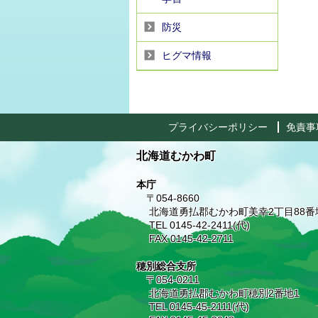
防災
ヒグマ情報
プライバシーポリシー
免責事
北海道むかわ町
本庁
〒054-8660
北海道勇払郡むかわ町美幸2丁目88番
TEL 0145-42-2411(代)
FAX 0145-42-2711
穂別総合支所
〒054-0211
北海道勇払郡むかわ町穂別2番地1
TEL 0145-45-2111(代)