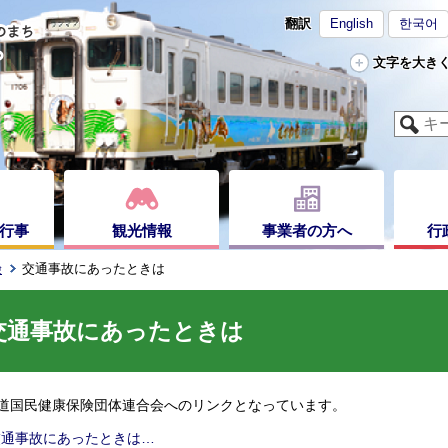
翻訳
English
한국어
文字を大き
行事
観光情報
事業者の方へ
行
険
交通事故にあったときは
交通事故にあったときは
道国民健康保険団体連合会へのリンクとなっています。
交通事故にあったときは…