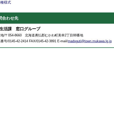
各種様式
問合わせ先
生活課 窓口グループ
地/〒054-8660 北海道勇払郡むかわ町美幸2丁目88番地
号/0145-42-2414 FAX/0145-42-3891 E-mail/
madoguti@town.mukawa.lg.jp