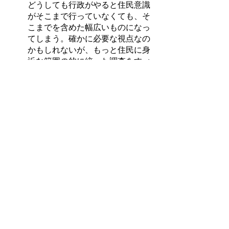
どうしても行政がやると住民意識
がそこまで行っていなくても、そ
こまでを含めた幅広いものになっ
てしまう。確かに必要な視点なの
かもしれないが、もっと住民に身
近な範囲の的に絞った調査をすべ
き。そうしないと内容の薄いもの
しか出てこない。行政側のアンケ
ートを何時考えているのか。その
タイミングが重要。
支所長
内容分野別に考えて一番答えやす
いところに絞って回答してもらう
ことだって考えられる。やり方・
内容はどうにでも考えていける。
委員
内容的には、今更「合併してどう
か?」という質問は不要。これから
のことを考える内容にすべき。