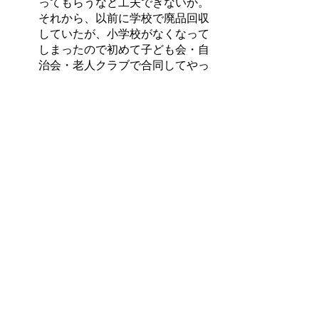
ってもらうなど工夫できないか。
それから、以前に学校で廃品回収
していたが、小学校がなくなって
しまったので初めて子ども会・自
治会・老人クラブで合同してやっ
てみたが、回収業者がこの町は助
成金が少ないとの話もあった。こ
れだけ社会的にリサイクルなどに
力を入れているときにもうちょっ
と支援する考えはないのか。
支所長
逆にリサイクル補助金をカットす
る動きがある。分別も細分化さ
れ、リサイクルできるものも有料
で回収するようになる。今後の動
きは正直なところまだ分からない
ところがある。
委員
予約制のバス運行となっている