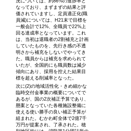
況については、約86%の進捗率と
なっており、まずまずの結果と評
価されていますし、定員適正化(職
員減)については、H21末で目標を
一般会計で12%、全職員で22%上
回る達成率となっています。これ
は、当初は退職者の2割補充と計画
していたものを、先行き感の不透
明さから補充をしないでやってき
た。職員からは補充を求められて
いたが、全国的にも職員数は減少
傾向にあり、採用を控えた結果目
標を超える削減率となった。
次に(2)の地域活性化・きめ細かな
臨時交付金事業の概要についてで
あるが、国の2次補正予算であり、
懸案となっていた各種施設整備に
使える使い勝手の良い補正予算が
組まれた。むかわ町全体で2億7千
万円が提案され、了承された。穂