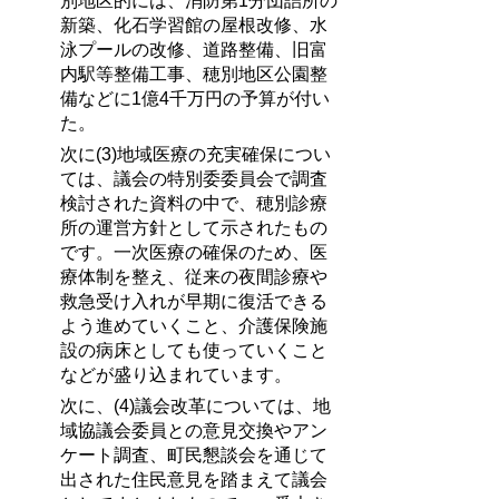
別地区的には、消防第1分団詰所の
新築、化石学習館の屋根改修、水
泳プールの改修、道路整備、旧富
内駅等整備工事、穂別地区公園整
備などに1億4千万円の予算が付い
た。
次に(3)地域医療の充実確保につい
ては、議会の特別委委員会で調査
検討された資料の中で、穂別診療
所の運営方針として示されたもの
です。一次医療の確保のため、医
療体制を整え、従来の夜間診療や
救急受け入れが早期に復活できる
よう進めていくこと、介護保険施
設の病床としても使っていくこと
などが盛り込まれています。
次に、(4)議会改革については、地
域協議会委員との意見交換やアン
ケート調査、町民懇談会を通じて
出された住民意見を踏まえて議会