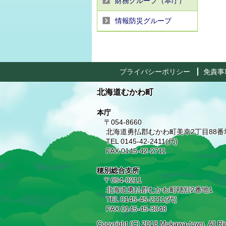
財務グループ（本庁）
情報防災グループ
プライバシーポリシー
免責事
北海道むかわ町
本庁
〒054-8660
北海道勇払郡むかわ町美幸2丁目88番
TEL 0145-42-2411(代)
FAX 0145-42-2711
穂別総合支所
〒054-0211
北海道勇払郡むかわ町穂別2番地1
TEL 0145-45-2111(代)
FAX 0145-45-3048
Copyright (C) 2018 Mukawa-town. All Ri