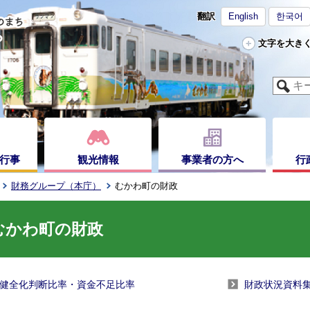
翻訳
English
한국어
文字を大き
行事
観光情報
事業者の方へ
行
財務グループ（本庁）
むかわ町の財政
むかわ町の財政
健全化判断比率・資金不足比率
財政状況資料