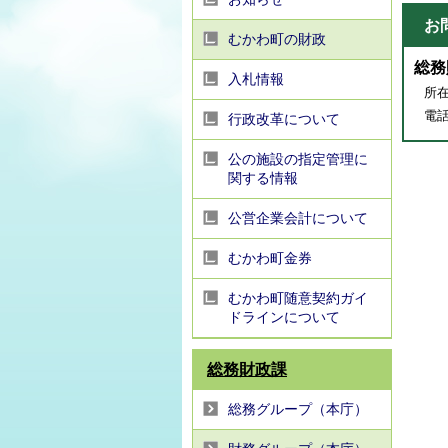
お
むかわ町の財政
総務
入札情報
所在
電話番
行政改革について
公の施設の指定管理に
関する情報
公営企業会計について
むかわ町金券
むかわ町随意契約ガイ
ドラインについて
総務財政課
総務グループ（本庁）