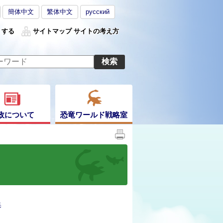
簡体中文
繁体中文
русский
くする
サイトマップ
サイトの考え方
政について
恐竜ワールド戦略室
集