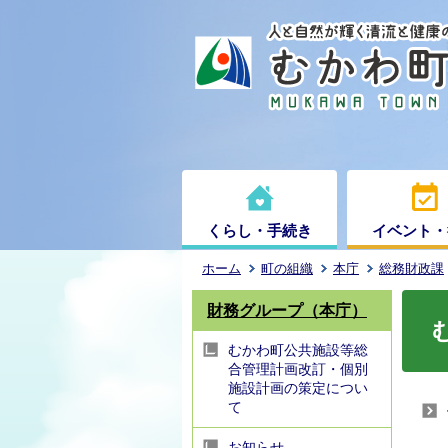
くらし・手続き
イベント・
ホーム
町の組織
本庁
総務財政課
財務グループ（本庁）
むかわ町公共施設等総
合管理計画改訂・個別
施設計画の策定につい
て
お知らせ