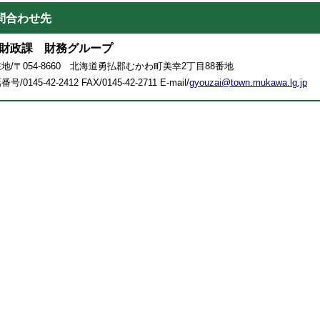
問合わせ先
財政課 財務グループ
地/〒054-8660 北海道勇払郡むかわ町美幸2丁目88番地
号/0145-42-2412 FAX/0145-42-2711 E-mail/
gyouzai@town.mukawa.lg.jp